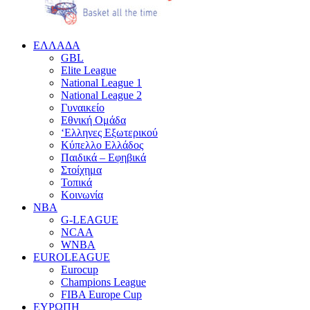
EΛΛΑΔΑ
GBL
Elite League
National League 1
National League 2
Γυναικείο
Εθνική Ομάδα
‘Ελληνες Εξωτερικού
Κύπελλο Ελλάδος
Παιδικά – Εφηβικά
Στοίχημα
Τοπικά
Κοινωνία
NBA
G-LEAGUE
NCAA
WNBA
ΕUROLEAGUE
Eurocup
Champions League
FIBA Europe Cup
ΕΥΡΩΠΗ