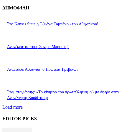
ΔΗΜΟΦΙΛΗ
Στο Kansas State η Τζωάνα Ταμπάκου του Αθηναϊκού!
Ανανέωσε με τους Σανς ο Μπρουκς!
Ανανέωσε Ασλανίδη ο Πρωτέας Γρεβενών
Σταματογιάννης: «Το κίνητρο του πρωταθλητισμού με έφερε στην
Αναγέννηση Καρδίτσας»
Load more
EDITOR PICKS