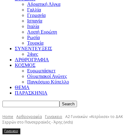
Αδριατική Λίγκα
Γαλλία
Γερμανία
Ισπανία
Ιταλία
Λοιπή Ευρώπη
Ρωσία
Τουρκία
ΣΥΝΕΝΤΕΥΞΕΙΣ
24sec
ΑΡΘΡΟΓΡΑΦΙΑ
ΚΟΣΜΟΣ
Ευρωμπάσκετ
Ολυμπιακοί Αγώνες
Παγκόσμιο Κύπελλο
ΘΕΜΑ
ΠΑΡΑΣΚΗΝΙΑ
Home
Αρθρογραφία
Γυναικειο
Α2 Γυναικών: «Κιτρίνισε» το ΔΑΚ
Σερρών στο Πανσερραϊκός - Άρης (vids)
Γυναικειο