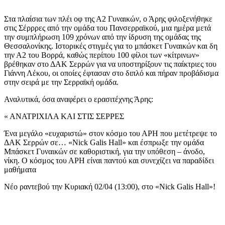
Στα πλαίσια των πλέι οφ της Α2 Γυναικών, ο Άρης φιλοξενήθηκε
στις Σέρρρες από την ομάδα του Πανσερραϊκού, μια ημέρα μετά
την συμπλήρωση 109 χρόνων από την ίδρυση της ομάδας της
Θεσσαλονίκης. Ιστορικές στιγμές για το μπάσκετ Γυναικών και δη
την Α2 του Βορρά, καθώς περίπου 100 φίλοι των «κίτρινων»
βρέθηκαν στο ΔΑΚ Σερρών για να υποστηρίξουν τις παίκτριες του
Γιάννη Λέκου, οι οποίες έφτασαν στο διπλό και πήραν προβάδισμα
στην σειρά με την Σερραϊκή ομάδα.
Αναλυτικά, όσα αναφέρει ο ερασιτέχνης Άρης:
« ΑΝΑΤΡΙΧΙΛΑ ΚΑΙ ΣΤΙΣ ΣΕΡΡΕΣ
Ένα μεγάλο «ευχαριστώ» στον κόσμο του ΑΡΗ που μετέτρεψε το
ΔΑΚ Σερρών σε… «Nick Galis Hall» και έσπρωξε την ομάδα
Μπάσκετ Γυναικών σε καθοριστική, για την υπόθεση – άνοδο,
νίκη. Ο κόσμος του ΑΡΗ είναι παντού και συνεχίζει να παραδίδει
μαθήματα
Νέο ραντεβού την Κυριακή 02/04 (13:00), στο «Nick Galis Hall»!