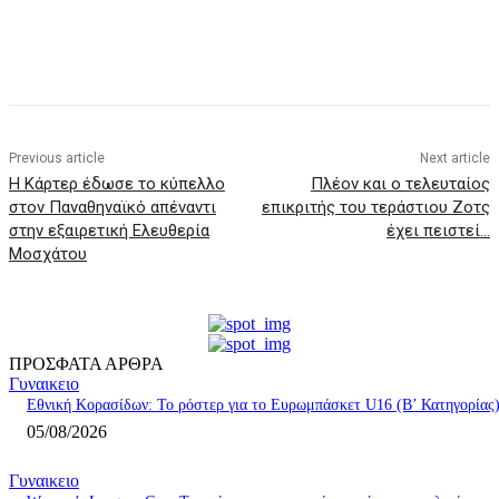
Previous article
Next article
Η Κάρτερ έδωσε το κύπελλο
Πλέον και ο τελευταίος
στον Παναθηναϊκό απέναντι
επικριτής του τεράστιου Ζοτς
στην εξαιρετική Ελευθερία
έχει πειστεί…
Μοσχάτου
ΠΡΟΣΦΑΤΑ ΑΡΘΡΑ
Γυναικειο
Εθνική Κορασίδων: Το ρόστερ για το Ευρωμπάσκετ U16 (B’ Κατηγορίας
05/08/2026
Γυναικειο