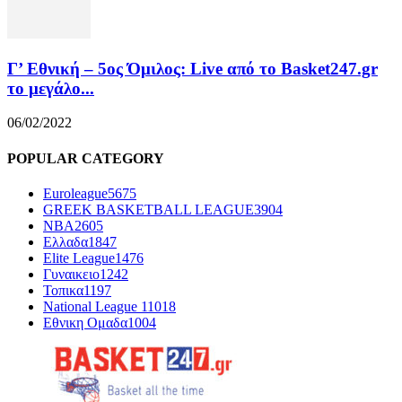
Γ’ Εθνική – 5ος Όμιλος: Live από το Basket247.gr
το μεγάλο...
06/02/2022
POPULAR CATEGORY
Euroleague
5675
GREEK BASKETBALL LEAGUE
3904
NBA
2605
Ελλαδα
1847
Elite League
1476
Γυναικειο
1242
Τοπικα
1197
National League 1
1018
Εθνικη Ομαδα
1004