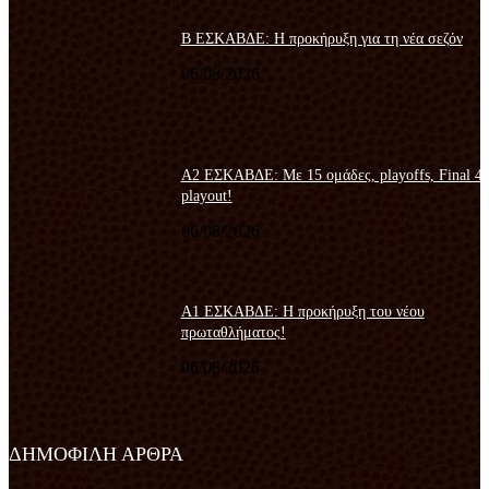
Β ΕΣΚΑΒΔΕ: Η προκήρυξη για τη νέα σεζόν
06/08/2026
Α2 ΕΣΚΑΒΔΕ: Με 15 ομάδες, playoffs, Final 4 
playout!
06/08/2026
Α1 ΕΣΚΑΒΔΕ: Η προκήρυξη του νέου
πρωταθλήματος!
06/08/2026
ΔΗΜΟΦΙΛΗ ΑΡΘΡΑ