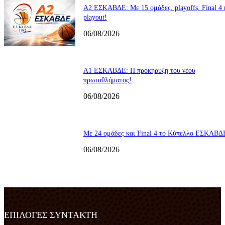
Α2 ΕΣΚΑΒΔΕ: Με 15 ομάδες, playoffs, Final 4 
playout!
06/08/2026
Α1 ΕΣΚΑΒΔΕ: Η προκήρυξη του νέου
πρωταθλήματος!
06/08/2026
Με 24 ομάδες και Final 4 το Κύπελλο ΕΣΚΑΒΔ
06/08/2026
ΕΠΙΛΟΓΕΣ ΣΥΝΤΑΚΤΗ