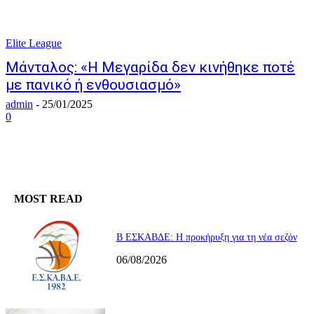
Elite League
Μάνταλος: «Η Μεγαρίδα δεν κινήθηκε ποτέ
με πανικό ή ενθουσιασμό»
admin
-
25/01/2025
0
MOST READ
Β ΕΣΚΑΒΔΕ: Η προκήρυξη για τη νέα σεζόν
06/08/2026