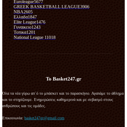
Euroleague
5677
GREEK BASKETBALL LEAGUE
3906
NBA
2605
Ελλαδα
1847
Elite League
1476
Γυναικειο
1243
Τοπικα
1201
National League 1
1018
Το Basket247.gr
Όλα τα νέα γύρω απ΄ό το μπάσκετ και το παρασκήνιο. Αγαπάμε το άθλημα
και το στηρίζουμε. Ενημερώσεις καθημερινά και με σεβασμό στους
ανθρώπους και τις ομάδες.
Επικοινωνία:
basket247gr@gmail.com