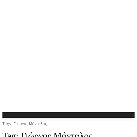
Tags
Γιώργος Μάνταλος
Tag:
Γιώργος Μάνταλος