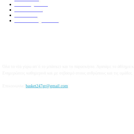
Elite League
1479
Γυναικειο
1246
Τοπικα
1206
National League 1
1019
Το Basket247.gr
Όλα τα νέα γύρω απ΄ό το μπάσκετ και το παρασκήνιο. Αγαπάμε το άθλημα κ
Ενημερώσεις καθημερινά και με σεβασμό στους ανθρώπους και τις ομάδες.
Επικοινωνία:
basket247gr@gmail.com
Ακολουθήστε μας