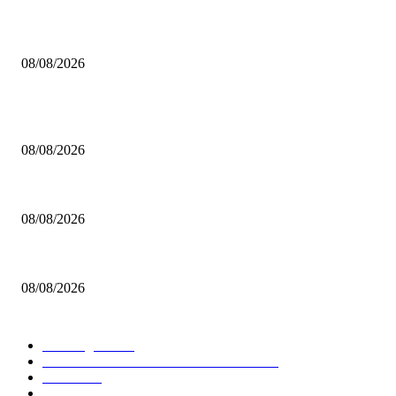
Ανακοίνωσαν Μοσχόπουλο οι Δαναοί Τρικάλων!
08/08/2026
ΔΗΜΟΦΙΛΗ ΑΡΘΡΑ
ΚΑΟ Χαλκιδικής: Ανακοίνωσε Ρέμπερ!
08/08/2026
Kerakoll ΑΓΕΧ: Ανακοίνωσε Χορν!
08/08/2026
Ανακοίνωσαν Μοσχόπουλο οι Δαναοί Τρικάλων!
08/08/2026
ΔΗΜΟΦΙΛΕΙΣ ΚΑΤΗΓΟΡΙΕΣ
Euroleague
5679
GREEK BASKETBALL LEAGUE
3912
NBA
2609
Ελλαδα
1850