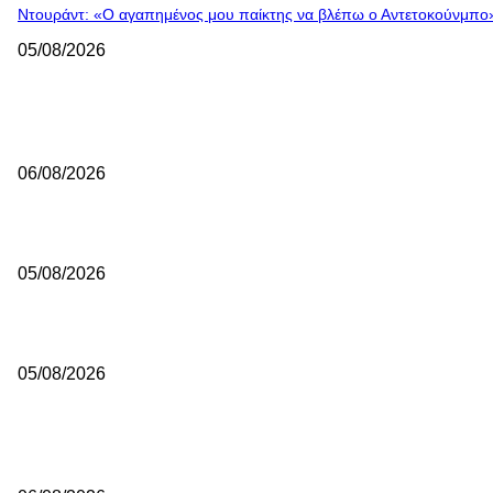
Ντουράντ: «Ο αγαπημένος μου παίκτης να βλέπω ο Αντετοκούνμπο
05/08/2026
ΕΠΙΛΟΓΕΣ ΣΥΝΤΑΚΤΗ
Αμύντας: Με Ιωάννου και στην Elite League
06/08/2026
Από την Μπαρτσελόνα στην Κίνα ο Φαλ
05/08/2026
Εθνική Κορασίδων: Το ρόστερ για το Ευρωμπάσκετ U16 (B’ Κατηγορ
05/08/2026
ΔΗΜΟΦΙΛΗ ΑΡΘΡΑ
Αμύντας: Με Ιωάννου και στην Elite League