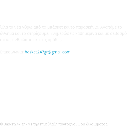
Το Basket247.gr
Όλα τα νέα γύρω απ΄ό το μπάσκετ και το παρασκήνιο. Αγαπάμε το
άθλημα και το στηρίζουμε. Ενημερώσεις καθημερινά και με σεβασμό
στους ανθρώπους και τις ομάδες.
Επικοινωνία:
basket247gr@gmail.com
Ακολουθήστε μας
© Basket247.gr - Με την επιφύλαξη παντός νομίμου δικαιώματος.