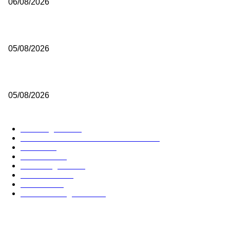
06/08/2026
Από την Μπαρτσελόνα στην Κίνα ο Φαλ
05/08/2026
Εθνική Κορασίδων: Το ρόστερ για το Ευρωμπάσκετ U16 (B’ Κατηγορ
05/08/2026
ΔΗΜΟΦΙΛΕΙΣ ΚΑΤΗΓΟΡΙΕΣ
Euroleague
5675
GREEK BASKETBALL LEAGUE
3904
NBA
2604
Ελλαδα
1847
Elite League
1476
Γυναικειο
1242
Τοπικα
1197
National League 1
1017