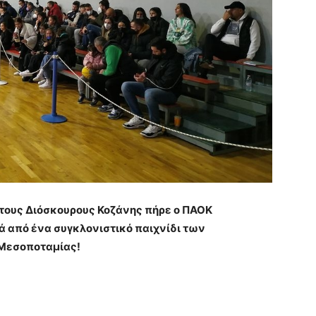
 τους Διόσκουρους Κοζάνης πήρε ο ΠΑΟΚ
ά από ένα συγκλονιστικό παιχνίδι των
 Μεσοποταμίας!