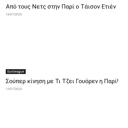
Από τους Νετς στην Παρί ο Τάισον Ετιέν
16/07/2026
Euroleague
Σούπερ κίνηση με Τι Τζει Γουόρεν η Παρί!
13/07/2026