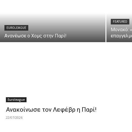
FEATURED
EUROLEAGUE
Μονακό: 
Ανανέωσε ο Χομς στην Παρί!
επαγγελμ
Euroleague
Ανακοίνωσε τον Λεφέβρ η Παρί!
22/07/2026