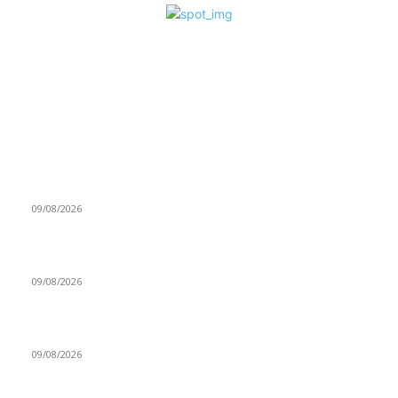
ΕΠΙΛΟΓΕΣ ΣΥΝΤΑΚΤΗ
Βιλερμπάν: Σε συζητήσεις για την εξαγορά της η οικογένεια
Μπας
09/08/2026
Χωρίς Παπαγιάννη στο ξεκίνημα της σεζόν η Εφές
09/08/2026
Ανακοίνωσε Καρατζά ο Γλαύκος!
09/08/2026
ΔΗΜΟΦΙΛΗ ΑΡΘΡΑ