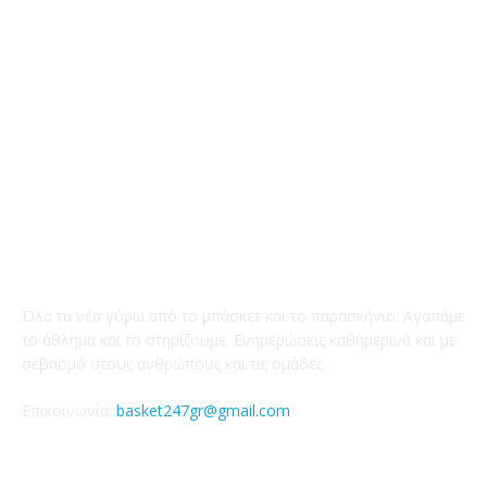
Γυναικειο
1247
Τοπικα
1206
Εθνικη Ομαδα
1020
Το Basket247.gr
Όλα τα νέα γύρω απ΄ό το μπάσκετ και το παρασκήνιο. Αγαπάμε
το άθλημα και το στηρίζουμε. Ενημερώσεις καθημερινά και με
σεβασμό στους ανθρώπους και τις ομάδες.
Επικοινωνία:
basket247gr@gmail.com