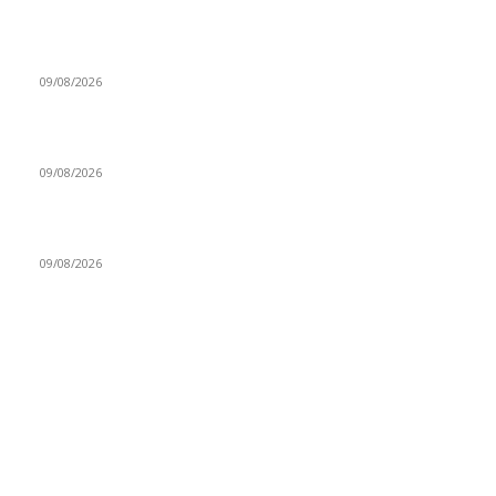
Βιλερμπάν: Σε συζητήσεις για την εξαγορά της η οικογένεια
Μπας
09/08/2026
Χωρίς Παπαγιάννη στο ξεκίνημα της σεζόν η Εφές
09/08/2026
Ανακοίνωσε Καρατζά ο Γλαύκος!
09/08/2026
ΔΗΜΟΦΙΛΕΙΣ ΚΑΤΗΓΟΡΙΕΣ
Euroleague
5681
GREEK BASKETBALL LEAGUE
3914
NBA
2610
Ελλαδα
1850
Elite League
1481