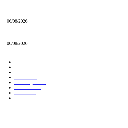
Σκαλωμένος: «Θέλουμε ένα γεμάτο γήπεδο να μας στηρίξει»
06/08/2026
Καβελίδη: «Η Εθνική Νεανίδων είναι οικογένεια, να απολαύσουμε τη στι
06/08/2026
ΔΗΜΟΦΙΛΕΙΣ ΚΑΤΗΓΟΡΙΕΣ
Euroleague
5677
GREEK BASKETBALL LEAGUE
3907
NBA
2605
Ελλαδα
1847
Elite League
1476
Γυναικειο
1245
Τοπικα
1201
National League 1
1018
Το Basket247.gr