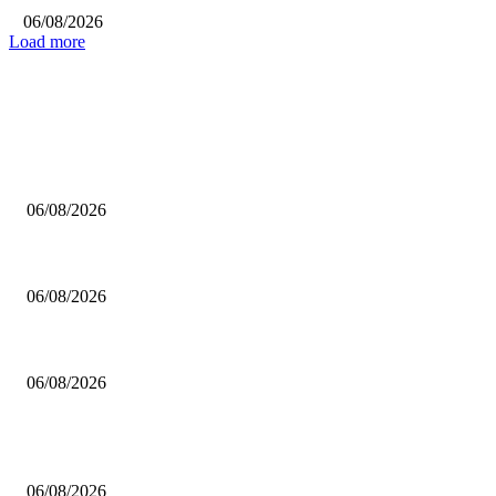
06/08/2026
Load more
ΕΠΙΛΟΓΕΣ ΣΥΝΤΑΚΤΗ
Ανακοίνωσε Μοκόκα ο Άρης
06/08/2026
Σκαλωμένος: «Θέλουμε ένα γεμάτο γήπεδο να μας στηρίξει»
06/08/2026
Καβελίδη: «Η Εθνική Νεανίδων είναι οικογένεια, να απολαύσουμε τη στι
06/08/2026
ΔΗΜΟΦΙΛΗ ΑΡΘΡΑ
Ανακοίνωσε Μοκόκα ο Άρης
06/08/2026