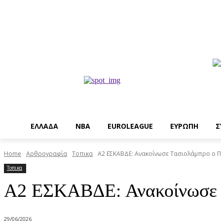
EΛΛΑΔΑ
NBA
ΕUROLEAGUE
ΕΥΡΩΠΗ
Σ
Home
Αρθρογραφία
Τοπικα
A2 ΕΣΚΑΒΔΕ: Ανακοίνωσε Τασιολάμπρο ο Π
Τοπικα
A2 ΕΣΚΑΒΔΕ: Ανακοίνωσε Τ
29/06/2026