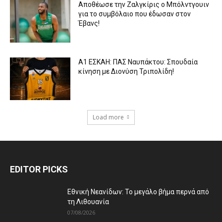
Aποθέωσε την Ζαλγκίρις ο Μπόλντγουιν
για το συμβόλαιο που έδωσαν στον
Έβανς!
Α1 ΕΣΚΑΗ: ΠΑΣ Ναυπάκτου: Σπουδαία
κίνηση με Διονύση Τριπολίδη!
Load more
EDITOR PICKS
Εθνική Νεανίδων: Το μεγάλο βήμα περνά από
τη Λιθουανία
07/08/2026