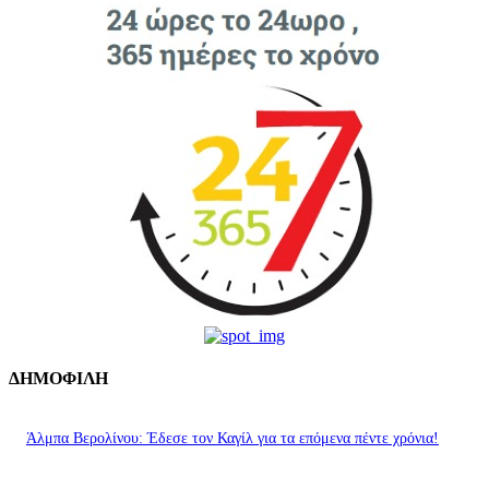
ΔΗΜΟΦΙΛΗ
Άλμπα Βερολίνου: Έδεσε τον Καγίλ για τα επόμενα πέντε χρόνια!