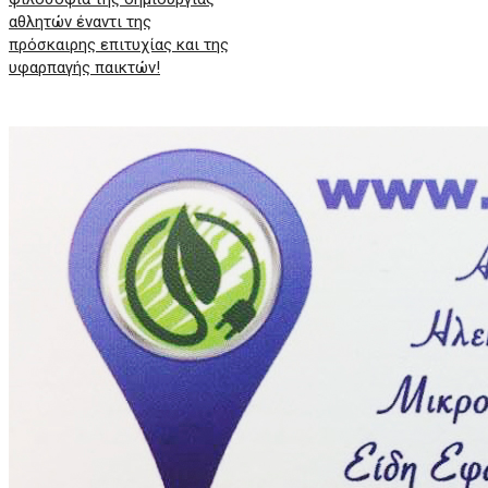
αθλητών έναντι της
πρόσκαιρης επιτυχίας και της
υφαρπαγής παικτών!