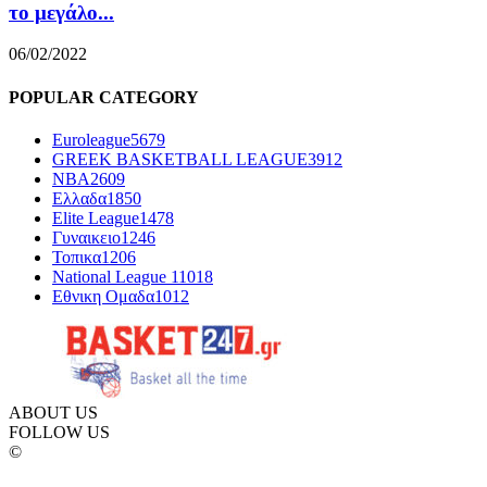
το μεγάλο...
06/02/2022
POPULAR CATEGORY
Euroleague
5679
GREEK BASKETBALL LEAGUE
3912
NBA
2609
Ελλαδα
1850
Elite League
1478
Γυναικειο
1246
Τοπικα
1206
National League 1
1018
Εθνικη Ομαδα
1012
ABOUT US
FOLLOW US
©