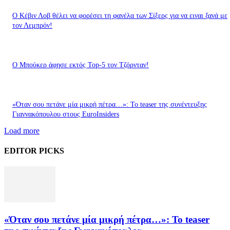
Ο Κέβιν Λοβ θέλει να φορέσει τη φανέλα των Σίξερς για να ειναι ξανά με
τον Λεμπρόν!
Ο Μπούκερ άφησε εκτός Top-5 τον Τζόρνταν!
«Όταν σου πετάνε μία μικρή πέτρα…»: Το teaser της συνέντευξης
Γιαννακόπουλου στους EuroInsiders
Load more
EDITOR PICKS
«Όταν σου πετάνε μία μικρή πέτρα…»: Το teaser