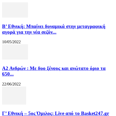
Β’ Εθνική: Μπαίνει δυναμικά στην μεταγραφική
αγορά για την νέα σεζόν...
10/05/2022
Α2 Ανδρών : Με δυο ξένους και ανώτατο όριο τα
650...
22/06/2022
Γ’ Εθνική – 5ος Όμιλος: Live από το Basket247.gr