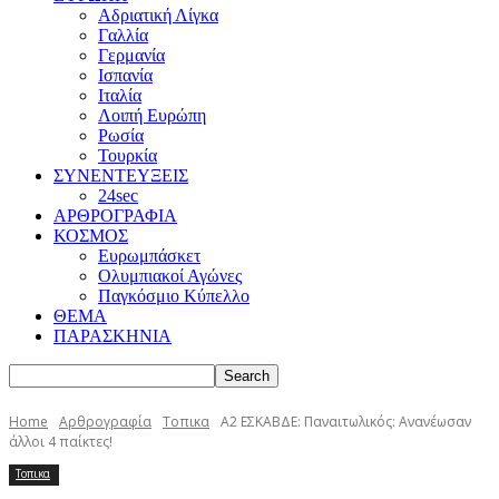
Αδριατική Λίγκα
Γαλλία
Γερμανία
Ισπανία
Ιταλία
Λοιπή Ευρώπη
Ρωσία
Τουρκία
ΣΥΝΕΝΤΕΥΞΕΙΣ
24sec
ΑΡΘΡΟΓΡΑΦΙΑ
ΚΟΣΜΟΣ
Ευρωμπάσκετ
Ολυμπιακοί Αγώνες
Παγκόσμιο Κύπελλο
ΘΕΜΑ
ΠΑΡΑΣΚΗΝΙΑ
Home
Αρθρογραφία
Τοπικα
Α2 ΕΣΚΑΒΔΕ: Παναιτωλικός: Ανανέωσαν
άλλοι 4 παίκτες!
Τοπικα