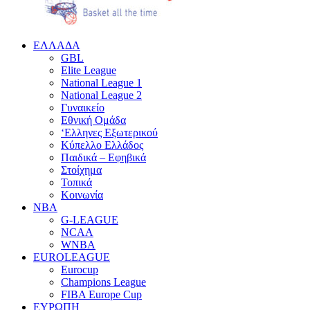
EΛΛΑΔΑ
GBL
Elite League
National League 1
National League 2
Γυναικείο
Εθνική Ομάδα
‘Ελληνες Εξωτερικού
Κύπελλο Ελλάδος
Παιδικά – Εφηβικά
Στοίχημα
Τοπικά
Κοινωνία
NBA
G-LEAGUE
NCAA
WNBA
ΕUROLEAGUE
Eurocup
Champions League
FIBA Europe Cup
ΕΥΡΩΠΗ