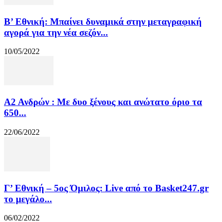
Β’ Εθνική: Μπαίνει δυναμικά στην μεταγραφική
αγορά για την νέα σεζόν...
10/05/2022
Α2 Ανδρών : Με δυο ξένους και ανώτατο όριο τα
650...
22/06/2022
Γ’ Εθνική – 5ος Όμιλος: Live από το Basket247.gr
το μεγάλο...
06/02/2022