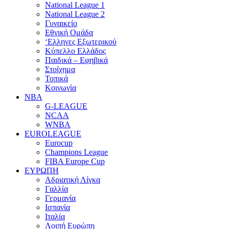
National League 1
National League 2
Γυναικείο
Εθνική Ομάδα
‘Ελληνες Εξωτερικού
Κύπελλο Ελλάδος
Παιδικά – Εφηβικά
Στοίχημα
Τοπικά
Κοινωνία
NBA
G-LEAGUE
NCAA
WNBA
ΕUROLEAGUE
Eurocup
Champions League
FIBA Europe Cup
ΕΥΡΩΠΗ
Αδριατική Λίγκα
Γαλλία
Γερμανία
Ισπανία
Ιταλία
Λοιπή Ευρώπη