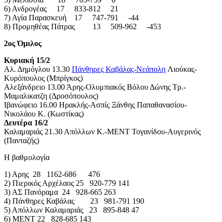
6) Ανδρογέας 17 833-812 21
7) Αγία Παρασκευή 17 747-791 -44
8) Προμηθέας Πάτρας 13 509-962 -453
2ος Όμιλος
Κυριακή 15/2
Αλ. Δημόγλου 13.30
Πάνθηρες Καβάλας-Νεάπολη
Λιούκας-
Κυρόπουλος (Μπρίγκος)
Αλεξάνδρειο 13.00 Άρης-Ολυμπιακός Βόλου Δώνης Τρ.-
Μαμαλικατζη (Δροσόπουλος)
Ιβανώφειο 16.00 Ηρακλής-Ασπίς Ξάνθης Παπαθανασίου-
Νικολάου Κ. (Κωστίκας)
Δευτέρα 16/2
Καλαμαριάς 21.30 Απόλλων Κ.-ΜΕΝΤ Τογανίδου-Αυγερινός
(Πανταζής)
Η βαθμολογία
1) Αρης 28 1162-686 476
2) Πιερικός Αρχέλαος 25 920-779 141
3) ΑΣ Πανόραμα 24 928-665 263
4) Πάνθηρες Καβάλας 23 981-791 190
5) Απόλλων Καλαμαριάς 23 895-848 47
6) ΜΕΝΤ 22 828-685 143