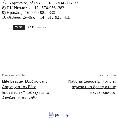
7) Ολυμπιακός Βόλου 18 743-880 -137
8) ΠΚ Νεάπολης 17 574-956 -382
9) Ηρακλής 16 659-989 -330
10) Ασπίδα Ξάνθης 14 512-923 -411
TAGS
Α2 Γυναικών
Previous article
Next article
Elite League: Έξοδος στην
National League 2: Πλήρης
Δάφνη για τον Βίκο
αγωνιστική δράση στους
Ιωαννίνων- Υποδέχεται το
πέντε ομίλους
Αιγάλεω η Λευκάδα!