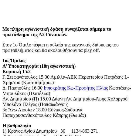
Με πλήρη αγωνιστική δράση συνεχίζεται σήμερα το
πρωτάθλημα της Α2 Γυναικών.
Στον 1ο Όμιλο πέφτει η αυλαία της κανονικής διάρκειας του
πρωταθλήματος και θα ακολουθήσουν τα play off.
1ος Όμιλος
Α’ Υποκατηγορία (18η αγωνιστική)
Κυριακή 15/2
Γ. Στεφανόπουλος 15.00 Άμιλλα-ΑΕΚ Περιστερίου Πετράκης Ι.-
Χρήστου (Κουτσομήτρος)
Δ. Παππούλης 16.00
Ιπποκράτης Κω-Προφήτης Ηλίας
Κωστάκης-
Μιτουλάκης (Πλατέλλα)
Αγ. Δημητρίου (Π) 15.00 Δάφνη Αγ. Δημητρίου-Άρης Χολαργού
Μπολάνο-Πλέγας (Παπαϊωάννου)
3ο Άνω Λιοσίων 18.00 Εύνικος-Σπόρτιγκ
Παπαχρυσανθακόπουλος-Κάπρης (Θωμάς)
Η βαθμολογία
1) Κρόνος Αγίου Δημητρίου 30 1134-863 271