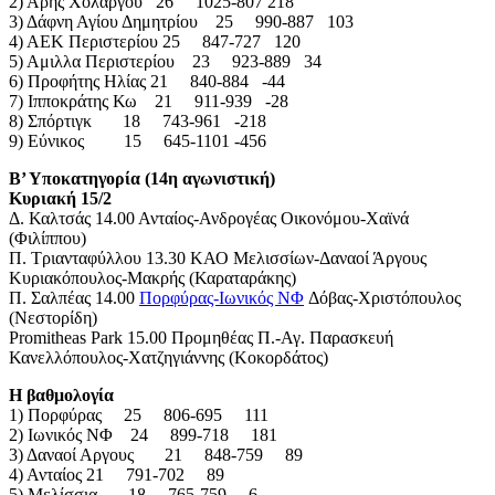
2) Αρης Χολαργού 26 1025-807 218
3) Δάφνη Αγίου Δημητρίου 25 990-887 103
4) ΑΕΚ Περιστερίου 25 847-727 120
5) Αμιλλα Περιστερίου 23 923-889 34
6) Προφήτης Ηλίας 21 840-884 -44
7) Ιπποκράτης Κω 21 911-939 -28
8) Σπόρτιγκ 18 743-961 -218
9) Εύνικος 15 645-1101 -456
Β’ Υποκατηγορία (14η αγωνιστική)
Κυριακή 15/2
Δ. Καλτσάς 14.00 Ανταίος-Ανδρογέας Οικονόμου-Χαϊνά
(Φιλίππου)
Π. Τριανταφύλλου 13.30 ΚΑΟ Μελισσίων-Δαναοί Άργους
Κυριακόπουλος-Μακρής (Καραταράκης)
Π. Σαλπέας 14.00
Πορφύρας-Ιωνικός ΝΦ
Δόβας-Χριστόπουλος
(Νεστορίδη)
Promitheas Park 15.00 Προμηθέας Π.-Αγ. Παρασκευή
Κανελλόπουλος-Χατζηγιάννης (Κοκορδάτος)
Η βαθμολογία
1) Πορφύρας 25 806-695 111
2) Ιωνικός ΝΦ 24 899-718 181
3) Δαναοί Αργους 21 848-759 89
4) Ανταίος 21 791-702 89
5) Μελίσσια 18 765-759 6