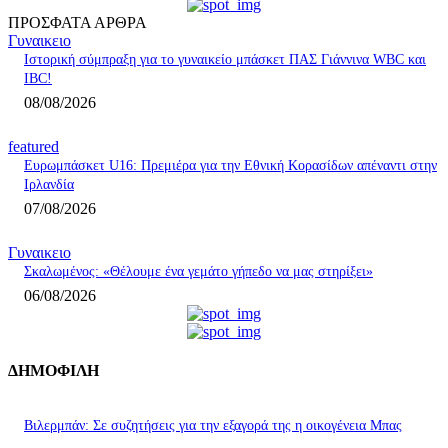
ΠΡΟΣΦΑΤΑ ΑΡΘΡΑ
Γυναικειο
Ιστορική σύμπραξη για το γυναικείο μπάσκετ ΠΑΣ Γιάννινα WBC και
IBC!
08/08/2026
featured
Ευρωμπάσκετ U16: Πρεμιέρα για την Εθνική Κορασίδων απέναντι στην
Ιρλανδία
07/08/2026
Γυναικειο
Σκαλωμένος: «Θέλουμε ένα γεμάτο γήπεδο να μας στηρίξει»
06/08/2026
ΔΗΜΟΦΙΛΗ
Βιλερμπάν: Σε συζητήσεις για την εξαγορά της η οικογένεια Μπας