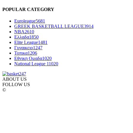
POPULAR CATEGORY
Euroleague
5681
GREEK BASKETBALL LEAGUE
3914
NBA
2610
Ελλαδα
1850
Elite League
1481
Γυναικειο
1247
Τοπικα
1206
Εθνικη Ομαδα
1020
National League 1
1020
ABOUT US
FOLLOW US
©