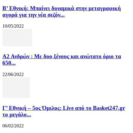
Β’ Εθνική: Μπαίνει δυναμικά στην μεταγραφική
αγορά για την νέα σεζόν...
10/05/2022
Α2 Ανδρών : Με δυο ξένους και ανώτατο όριο τα
650...
22/06/2022
Γ’ Εθνική – 5ος Όμιλος: Live από το Basket247.gr
το μεγάλο...
06/02/2022