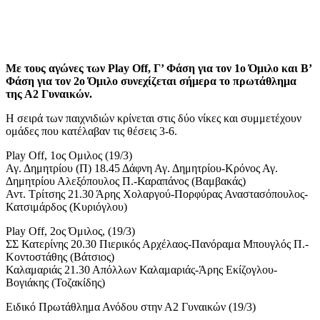
Με τους αγώνες των Play Off, Γ’ Φάση για τον 1ο Όμιλο και Β’
Φάση για τον 2ο Όμιλο συνεχίζεται σήμερα το πρωτάθλημα
της Α2 Γυναικών.
Η σειρά των παιχνιδιών κρίνεται στις δύο νίκες και συμμετέχουν
ομάδες που κατέλαβαν τις θέσεις 3-6.
Play Off, 1ος Ομιλος (19/3)
Αγ. Δημητρίου (Π) 18.45 Δάφνη Αγ. Δημητρίου-Κρόνος Αγ.
Δημητρίου Αλεξόπουλος Π.-Καραπάνος (Βαμβακάς)
Αντ. Τρίτσης 21.30 Άρης Χολαργού-Πορφύρας Αναστασόπουλος-
Κατσιμάρδος (Κυριόγλου)
Play Off, 2ος Όμιλος, (19/3)
ΣΣ Κατερίνης 20.30 Πιερικός Αρχέλαος-Πανόραμα Μπουγλός Π.-
Κοντοστάθης (Βάτσιος)
Καλαμαριάς 21.30 Απόλλων Καλαμαριάς-Άρης Εκίζογλου-
Βογιάκης (Τοζακίδης)
Ειδικό Πρωτάθλημα Ανόδου στην Α2 Γυναικών (19/3)