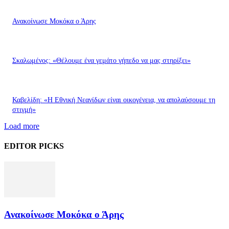
Ανακοίνωσε Μοκόκα ο Άρης
Σκαλωμένος: «Θέλουμε ένα γεμάτο γήπεδο να μας στηρίξει»
Καβελίδη: «Η Εθνική Νεανίδων είναι οικογένεια, να απολαύσουμε τη
στιγμή»
Load more
EDITOR PICKS
Ανακοίνωσε Μοκόκα ο Άρης