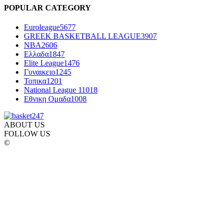
POPULAR CATEGORY
Euroleague
5677
GREEK BASKETBALL LEAGUE
3907
NBA
2606
Ελλαδα
1847
Elite League
1476
Γυναικειο
1245
Τοπικα
1201
National League 1
1018
Εθνικη Ομαδα
1008
ABOUT US
FOLLOW US
©