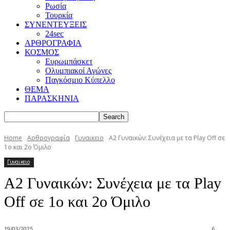
Ρωσία
Τουρκία
ΣΥΝΕΝΤΕΥΞΕΙΣ
24sec
ΑΡΘΡΟΓΡΑΦΙΑ
ΚΟΣΜΟΣ
Ευρωμπάσκετ
Ολυμπιακοί Αγώνες
Παγκόσμιο Κύπελλο
ΘΕΜΑ
ΠΑΡΑΣΚΗΝΙΑ
Home
Αρθρογραφία
Γυναικειο
Α2 Γυναικών: Συνέχεια με τα Play Off σε
1ο και 2ο Όμιλο
Γυναικειο
Α2 Γυναικών: Συνέχεια με τα Play
Off σε 1ο και 2ο Όμιλο
19/03/2025
6