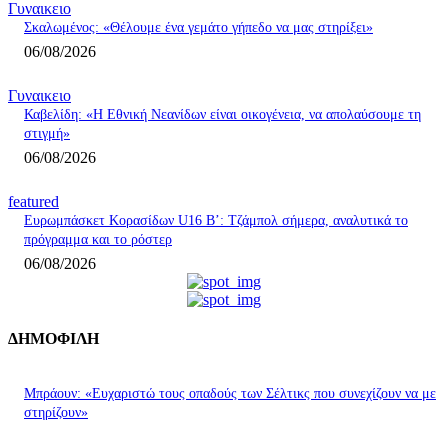
Γυναικειο
Σκαλωμένος: «Θέλουμε ένα γεμάτο γήπεδο να μας στηρίξει»
06/08/2026
Γυναικειο
Καβελίδη: «Η Εθνική Νεανίδων είναι οικογένεια, να απολαύσουμε τη
στιγμή»
06/08/2026
featured
Ευρωμπάσκετ Κορασίδων U16 B’: Τζάμπολ σήμερα, αναλυτικά το
πρόγραμμα και το ρόστερ
06/08/2026
ΔΗΜΟΦΙΛΗ
Μπράουν: «Ευχαριστώ τους οπαδούς των Σέλτικς που συνεχίζουν να με
στηρίζουν»