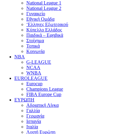
National League 1
National League 2
Γυναικείο
Εθνική Ομάδα
‘Ελληνες Εξωτερικού
Κύπελλο Ελλάδος
Παιδικά – Εφηβικά
Στοίχημα
Τοπικά
Κοινωνία
NBA
G-LEAGUE
NCAA
WNBA
ΕUROLEAGUE
Eurocup
Champions League
FIBA Europe Cup
ΕΥΡΩΠΗ
Αδριατική Λίγκα
Γαλλία
Γερμανία
Ισπανία
Ιταλία
Λοιπή Ευρώπη