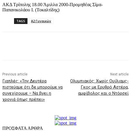
ΑΚΔ Τρίπολης 18.00 Άμιλλα 2000-Προμηθέας Σίμα-
Παπανικολάου Ι. (Τοκαλτίδης)
TAGS
Α2 Γυναικών
Previous article
Next article
Γιαπλές: «Την Δευτέρα
Oλυμπιακός: Χωρίς Ουίλιαμς-
πιστεύαμε ότι δε μπορούμε να
Γκος με Ερυθρό Αστέρα,
συνεχίσουμε – Να βγει η
αμφίβολος και ο Ντόρσεϊ
χρονιά όπως πρέπει»
ΠΡΟΣΦΑΤΑ ΑΡΘΡΑ