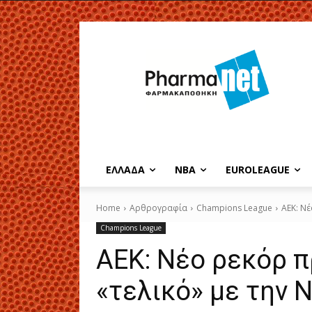
EΛΛΑΔΑ
NBA
ΕUROLEAGUE
Home
Αρθρογραφία
Champions League
ΑΕΚ: Νέ
Champions League
ΑΕΚ: Νέο ρεκόρ 
«τελικό» με την 