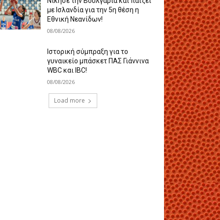
Nίκησε την Βουλγαρία και παίζει
με Ισλανδία για την 5η θέση η
Εθνική Νεανίδων!
08/08/2026
Ιστορική σύμπραξη για το
γυναικείο μπάσκετ ΠΑΣ Γιάννινα
WBC και IBC!
08/08/2026
Load more