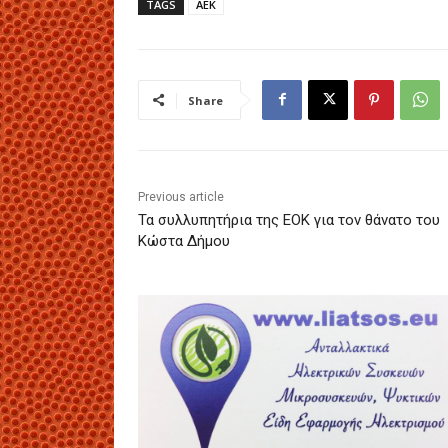
TAGS
ΑΕΚ
Share
Previous article
Τα συλλυπητήρια της ΕΟΚ για τον θάνατο του
Κώστα Δήμου