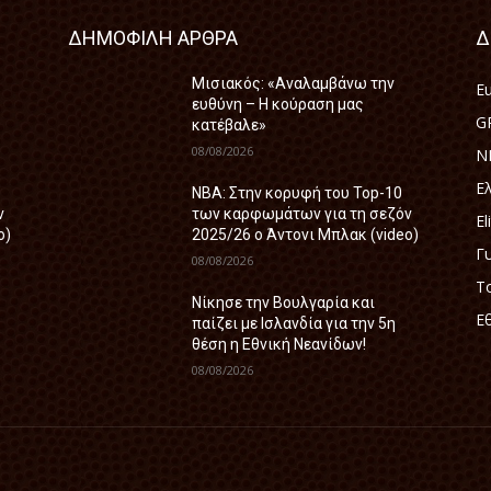
ΔΗΜΟΦΙΛΗ ΑΡΘΡΑ
Δ
Μισιακός: «Αναλαμβάνω την
E
ευθύνη – Η κούραση μας
G
κατέβαλε»
08/08/2026
N
Ε
ΝΒΑ: Στην κορυφή του Top-10
ν
των καρφωμάτων για τη σεζόν
El
o)
2025/26 ο Άντονι Μπλακ (video)
Γ
08/08/2026
Τ
Nίκησε την Βουλγαρία και
Ε
παίζει με Ισλανδία για την 5η
θέση η Εθνική Νεανίδων!
08/08/2026