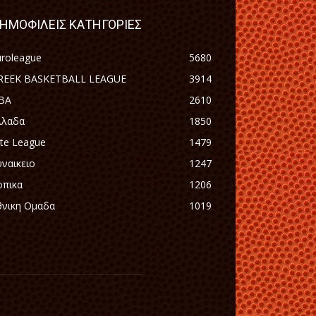
ΗΜΟΦΙΛΕΙΣ ΚΑΤΗΓΟΡΙΕΣ
uroleague
5680
REEK BASKETBALL LEAGUE
3914
BA
2610
λλαδα
1850
ite League
1479
υναικειο
1247
οπικα
1206
θνικη Ομαδα
1019