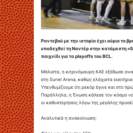
Ραντεβού με την ιστορία έχει αύριο το βρά
υποδεχθεί τη Ναντέρ στην κατάμεστη «Su
παιχνίδι για τα playoffs του BCL.
Μάλιστα, η κιτρινόμαυρη ΚΑΕ εξέδωσε αν
στη Sunel Arena, καθώς ελάχιστα εισιτήρια
Υπενθυμίζουμε ότι ρεκόρ έγινε και στο πρ
Παράλληλα, η Ένωση κάλεσε τον κόσμο να
οι καθυστερήσεις λόγω της μεγάλης προσέ
Αναλυτικά η ανακοίνωση: