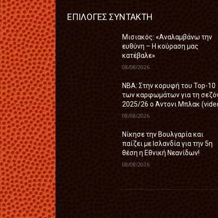
ΕΠΙΛΟΓΕΣ ΣΥΝΤΑΚΤΗ
Μισιακός: «Αναλαμβάνω την
ευθύνη – Η κούραση μας
κατέβαλε»
08/08/2026
ΝΒΑ: Στην κορυφή του Top-10
των καρφωμάτων για τη σεζό
2025/26 ο Άντονι Μπλακ (vide
08/08/2026
Nίκησε την Βουλγαρία και
παίζει με Ισλανδία για την 5η
θέση η Εθνική Νεανίδων!
08/08/2026