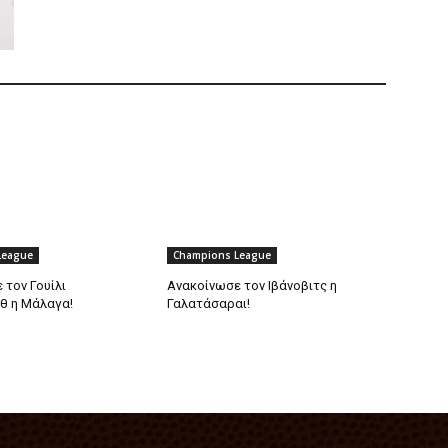
League
Champions League
 τον Γουίλι
Aνακοίνωσε τον Ιβάνοβιτς η
θ η Μάλαγα!
Γαλατάσαραι!