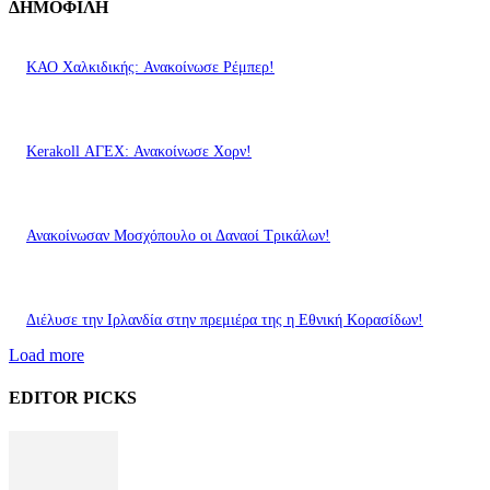
ΔΗΜΟΦΙΛΗ
ΚΑΟ Χαλκιδικής: Ανακοίνωσε Ρέμπερ!
Kerakoll ΑΓΕΧ: Ανακοίνωσε Χορν!
Ανακοίνωσαν Μοσχόπουλο οι Δαναοί Τρικάλων!
Διέλυσε την Ιρλανδία στην πρεμιέρα της η Εθνική Κορασίδων!
Load more
EDITOR PICKS