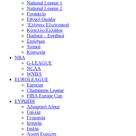
National League 1
National League 2
Γυναικείο
Εθνική Ομάδα
‘Ελληνες Εξωτερικού
Κύπελλο Ελλάδος
Παιδικά – Εφηβικά
Στοίχημα
Τοπικά
Κοινωνία
NBA
G-LEAGUE
NCAA
WNBA
ΕUROLEAGUE
Eurocup
Champions League
FIBA Europe Cup
ΕΥΡΩΠΗ
Αδριατική Λίγκα
Γαλλία
Γερμανία
Ισπανία
Ιταλία
Λοιπή Ευρώπη