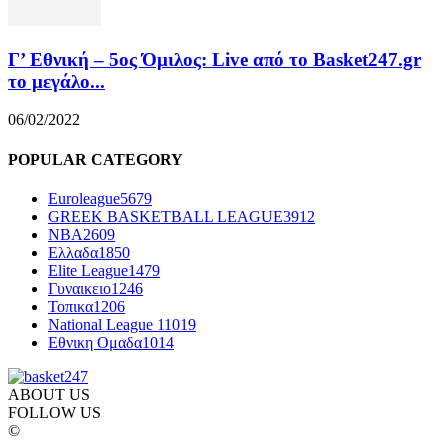
Γ’ Εθνική – 5ος Όμιλος: Live από το Basket247.gr
το μεγάλο...
06/02/2022
POPULAR CATEGORY
Euroleague
5679
GREEK BASKETBALL LEAGUE
3912
NBA
2609
Ελλαδα
1850
Elite League
1479
Γυναικειο
1246
Τοπικα
1206
National League 1
1019
Εθνικη Ομαδα
1014
ABOUT US
FOLLOW US
©