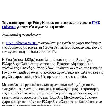
Την απόκτηση της Εύας Κουμαντσιώτου ανακοίνωσε ο
ΠΑΣ
Γιάννινα
για την νέα αγωνιστική σεζόν.
Αναλυτικά η ανακοίνωση:
Ο
ΠΑΣ Γιάννινα WBC
ανακοινώνει με ιδιαίτερη χαρά την έναρξη
της συνεργασίας του με τη διεθνή σέντερ Εύα Κουμαντσιώτου για
την αγωνιστική περίοδο 2026-2027.
Η Εύα (ύψους 1.93μ.) αποτελεί μία από τις πιο ταλαντούχες
Ελληνίδες αθλήτριες της γενιάς της. Έχοντας ήδη φορέσει τη
φανέλα της Εθνικής ομάδας Νέων Γυναικών αλλά και της Εθνικής
Γυναικών, επιβεβαιώνει το πλούσιο αγωνιστικό της ταλέντο και τις
μεγάλες προοπτικές εξέλιξής της στο κορυφαίο επίπεδο.
Με συνέπεια, εργατικότητα και αγωνιστικό πάθος, έρχεται να
ενισχύσει το ελληνικό στοιχείο του συλλόγου μας. Η προσθήκη
της αποτελεί ένα ακόμη σημαντικό κομμάτι της φιλοσοφίας που
έχει χαράξει ο προπονητής μας, Βασίλης Μασλαρινός, δίνοντας
χώρο και εμπιστοσύνη σε Ελληνίδες αθλήτριες με δυνατότητες να
πρωταγωνιστήσουν τα επόμενα χρόνια.