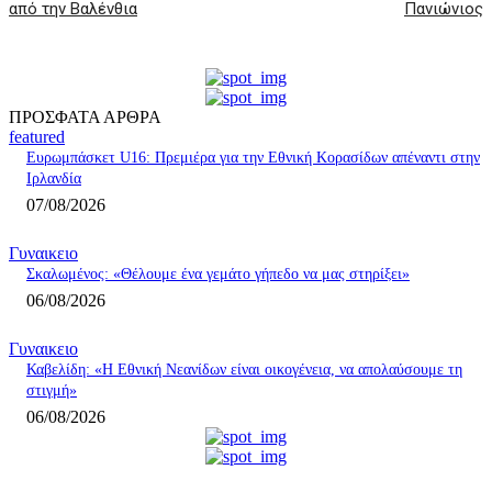
από την Βαλένθια
Πανιώνιος
ΠΡΟΣΦΑΤΑ ΑΡΘΡΑ
featured
Ευρωμπάσκετ U16: Πρεμιέρα για την Εθνική Κορασίδων απέναντι στην
Ιρλανδία
07/08/2026
Γυναικειο
Σκαλωμένος: «Θέλουμε ένα γεμάτο γήπεδο να μας στηρίξει»
06/08/2026
Γυναικειο
Καβελίδη: «Η Εθνική Νεανίδων είναι οικογένεια, να απολαύσουμε τη
στιγμή»
06/08/2026