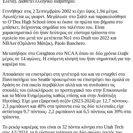
Έλενα). Διαθέτει ελληνικό διαβατήριο.
Γεννήθηκε στις 2 Σεπτεμβρίου 2002 κι έχει ύψος 1,94 μέτρα.
Αγωνίζεται ως γκαρντ. Μεγάλωσε στο Σιάτλ και παρακολούθησε
το O’Dea High School όπου κι έκανε τα πρώτα του βήματα στο
μπάσκετ, δείχνοντας σημάδια του ταλέντου του. Είναι
χαρακτηριστικό ότι ήταν δεύτερος σε εύστοχα τρίποντα στο
σχολείο του μετά τον μετέπειτα No1 στο Draft του 2022 και
NBAer (Ορλάντο Μάτζικ), Paolo Banchero.
Μεταπήδησε στο Creighton στο NCAA όπου σε δύο χρόνια έλαβε
μέρος σε 14 αγώνες. Η επόμενη κίνησή του ήταν σημαντική για την
καριέρα του.
Αποφάσισε να επιστρέψει στη γενέτειρά του και να ενταχθεί στο
Πανεπιστήμιο του Seattle προκειμένου να επιστρέψει πιο ομαλά σε
δράση σε ένα οικείο περιβάλλον αλλά και να συνδυάσει τις
σπουδές του (ολοκλήρωσε το προπτυχιακό του στην Επικοινωνία
και τα Μέσα Ενημέρωσης καθώς επίσης και στην Ανάπτυξη
Ηγεσίας). Είχε μια εξαιρετική σεζόν (2023-2024) με 12,7 πόντους-
2,3 ριμπάουντ και 40% στα τρίποντα ενώ τις δύο τελευταίες είχε
αντίστοιχα 9,7 πόντους- 2,2 ριμπάουντ και 6,5 πόντους και 39% στα
τρίποντα.
Το ρεκόρ καριέρας του είναι οι 32 πόντοι κόντρα στο Utah Tech
στις 4/1/2024, τα 6 εύστοχα τρίποντα σε δύο αγώνες (εκτός του