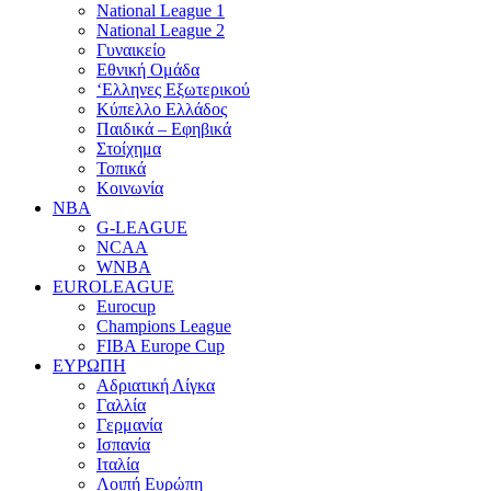
National League 1
National League 2
Γυναικείο
Εθνική Ομάδα
‘Ελληνες Εξωτερικού
Κύπελλο Ελλάδος
Παιδικά – Εφηβικά
Στοίχημα
Τοπικά
Κοινωνία
NBA
G-LEAGUE
NCAA
WNBA
ΕUROLEAGUE
Eurocup
Champions League
FIBA Europe Cup
ΕΥΡΩΠΗ
Αδριατική Λίγκα
Γαλλία
Γερμανία
Ισπανία
Ιταλία
Λοιπή Ευρώπη