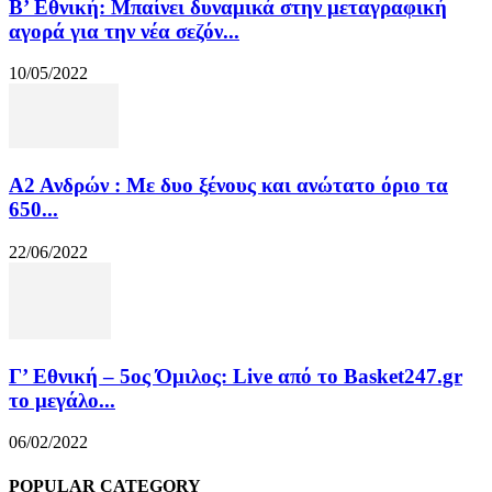
Β’ Εθνική: Μπαίνει δυναμικά στην μεταγραφική
αγορά για την νέα σεζόν...
10/05/2022
Α2 Ανδρών : Με δυο ξένους και ανώτατο όριο τα
650...
22/06/2022
Γ’ Εθνική – 5ος Όμιλος: Live από το Basket247.gr
το μεγάλο...
06/02/2022
POPULAR CATEGORY