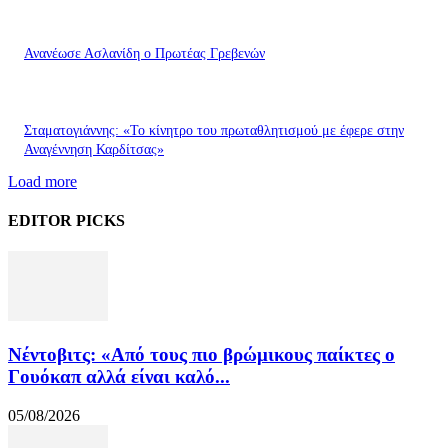
Ανανέωσε Ασλανίδη ο Πρωτέας Γρεβενών
Σταματογιάννης: «Το κίνητρο του πρωταθλητισμού με έφερε στην
Αναγέννηση Καρδίτσας»
Load more
EDITOR PICKS
Νέντοβιτς: «Από τους πιο βρώμικους παίκτες ο
Γουόκαπ αλλά είναι καλό...
05/08/2026