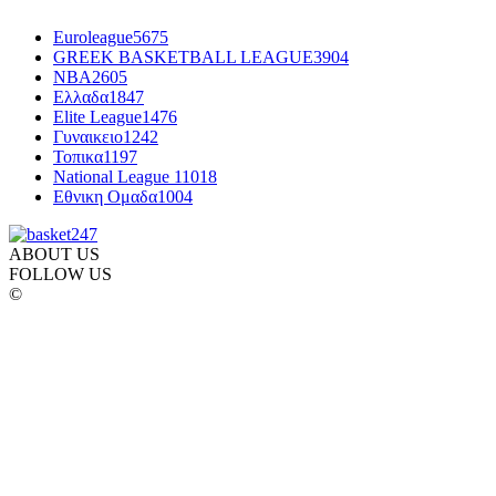
Euroleague
5675
GREEK BASKETBALL LEAGUE
3904
NBA
2605
Ελλαδα
1847
Elite League
1476
Γυναικειο
1242
Τοπικα
1197
National League 1
1018
Εθνικη Ομαδα
1004
ABOUT US
FOLLOW US
©