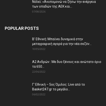
Νόλεϊ: «Ανυπομονώ να ζήσω την ενέργεια
των οπαδών της ΑΕΚ και...
07/08/2026
POPULAR POSTS
Β’ Εθνική: Μπαίνει δυναμικά στην
μεταγραφική αγορά για την νέα σεζόν...
10/05/2022
Α2 Ανδρών : Με δυο ξένους και ανώτατο όριο
τα 650...
22/06/2022
Γ’ Εθνική – 5ος Όμιλος: Live από το
Basket247.gr το μεγάλο...
06/02/2022