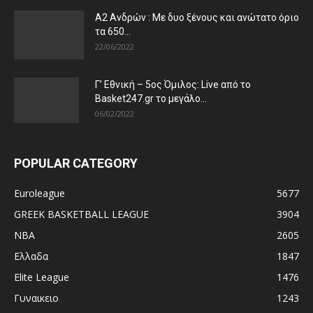
Α2 Ανδρών : Με δυο ξένους και ανώτατο όριο
τα 650...
22/06/2022
Γ’ Εθνική – 5ος Όμιλος: Live από το
Basket247.gr το μεγάλο...
06/02/2022
POPULAR CATEGORY
Euroleague
5677
GREEK BASKETBALL LEAGUE
3904
NBA
2605
Ελλαδα
1847
Elite League
1476
Γυναικειο
1243