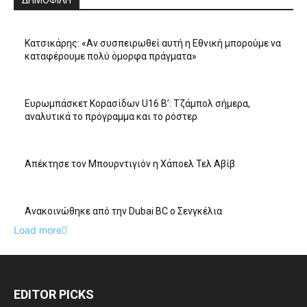
ΔΗΜΟΦΙΛΗ
Κατσικάρης: «Αν συσπειρωθεί αυτή η Εθνική μπορούμε να
καταφέρουμε πολύ όμορφα πράγματα»
Ευρωμπάσκετ Κορασίδων U16 B’: Τζάμπολ σήμερα,
αναλυτικά το πρόγραμμα και το ρόστερ
Απέκτησε τον Μπουρντιγιόν η Χάποελ Τελ Αβίβ
Ανακοινώθηκε από την Dubai BC ο Σενγκέλια
Load more
EDITOR PICKS