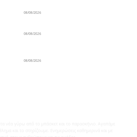
ΚΑΟ Χαλκιδικής: Ανακοίνωσε Ρέμπερ!
E
08/08/2026
G
N
Kerakoll ΑΓΕΧ: Ανακοίνωσε Χορν!
08/08/2026
Ε
El
Ανακοίνωσαν Μοσχόπουλο οι Δαναοί
Γ
Τρικάλων!
08/08/2026
Τ
Na
Basket247.gr
Α
τα νέα γύρω απ΄ό το μπάσκετ και το παρασκήνιο. Αγαπάμε
θλημα και το στηρίζουμε. Ενημερώσεις καθημερινά και με