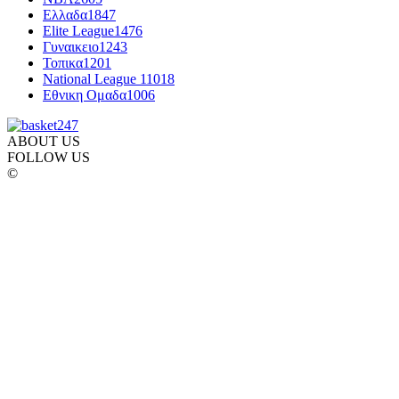
Ελλαδα
1847
Elite League
1476
Γυναικειο
1243
Τοπικα
1201
National League 1
1018
Εθνικη Ομαδα
1006
ABOUT US
FOLLOW US
©