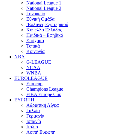
National League 1
National League 2
Γυναικείο
Εθνική Ομάδα
‘Ελληνες Εξωτερικού
Κύπελλο Ελλάδος
Παιδικά – Εφηβικά
Στοίχημα
Τοπικά
Κοινωνία
NBA
G-LEAGUE
NCAA
WNBA
ΕUROLEAGUE
Eurocup
Champions League
FIBA Europe Cup
ΕΥΡΩΠΗ
Αδριατική Λίγκα
Γαλλία
Γερμανία
Ισπανία
Ιταλία
Λοιπή Ευρώπη