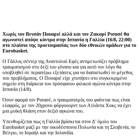
Χωρίς τον Βενσάν Πουαριέ αλλά και τον Ζακαρί Ρισασέ θα
αγωνιστεί απόψε κόντρα στην Ισπανία η Γαλλία (16/8, 22:00)
στο πλαίσιο της προετοιμασίας των δύο εθνικών ομάδων για το
Eurobasket.
Ο Γάλλος σέντερ της Αναντολού Εφές αντιμετωπίζει πρόβλημα
τραυματισμού στο δεξί του γόνατο και για αυτό τον λόγο θα
υποβληθεί σε περαιτέρω εξετάσεις για να διαπιστωθεί το μέγεθος
του προβλήματος. Ο Πουαριέ είχε χτυπήσει στο συγκεκριμένο
σημείο στη διάρκεια του πρόσφατου φιλικού αγώνα κόντρα στην
Ισπανία (14/8).
Όσον αφορά τον Ρισασέ, ο τραυματισμός του φαίνεται πως είναι
ελαφρύς, με τον 20χρονο φόργουορντ των Ατλάντα Χοκς να έχει
μια μυϊκή θλάση στον δεξιό αγκώνα του.
Υπενθυμίζεται πως η Γαλλία βρίσκεται στον Δ’ όμιλο του
Eurobasket μαζί με την οικοδέσποινα Πολωνία και τη Σλοβενία, το
Βέλγιο, το Ισραήλ και την Ισλανδία.