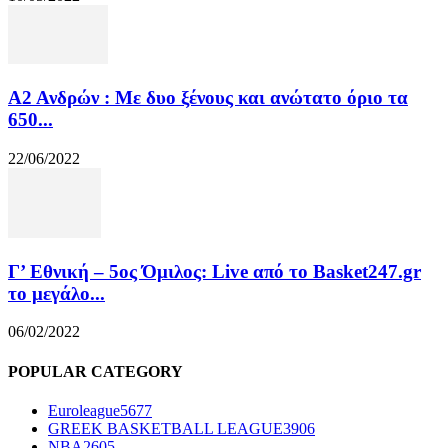
Α2 Ανδρών : Με δυο ξένους και ανώτατο όριο τα
650...
22/06/2022
Γ’ Εθνική – 5ος Όμιλος: Live από το Basket247.gr
το μεγάλο...
06/02/2022
POPULAR CATEGORY
Euroleague
5677
GREEK BASKETBALL LEAGUE
3906
NBA
2605