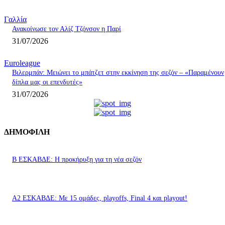
Γαλλία
Ανακοίνωσε τον Αλίζ Τζόνσον η Παρί
31/07/2026
Euroleague
Βιλερμπάν: Μειώνει το μπάτζετ στην εκκίνηση της σεζόν – «Παραμένουν
δίπλα μας οι επενδυτές»
31/07/2026
ΔΗΜΟΦΙΛΗ
Β ΕΣΚΑΒΔΕ: Η προκήρυξη για τη νέα σεζόν
Α2 ΕΣΚΑΒΔΕ: Με 15 ομάδες, playoffs, Final 4 και playout!