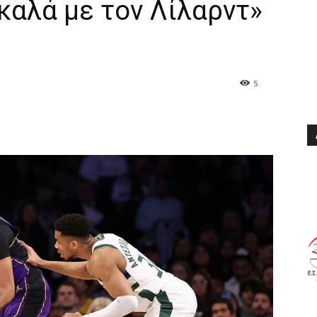
καλά με τον Λίλαρντ»
5