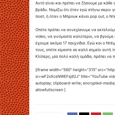
Αυτό είναι και πρέπει να ζήσουμε με κάθε
βράδυ. Νομίζω ότι όταν εγώ στήνω σκριν για
ποστ, ή όταν ο Μπρουκ κάνει pop out, ο Ντ
Οπότε πρέπει να συνεχίσουμε να εκτελούμ
video, να γινόμαστε καλύτεροι, να βγούμε
έχουμε ακόμα 17 παιχνίδια. Εγώ και ο Ντέ
τους, οπότε είμαστε σε καλό σημείο αυτή τ
Κλίπερς, μία πολύ καλή ομάδα, πρέπει να 
[iframe width=”560″ height=”315″ src=”h
si=wF2xXcsNWEFsj62J” title=”YouTube vide
autoplay; clipboard-write; encrypted-media
allowfullscreen ]