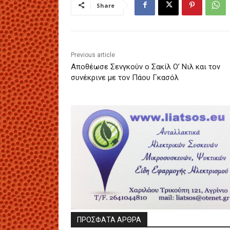
Share
Previous article
Αποθέωσε Σενγκούν ο Σακίλ Ο’ Νιλ και τον
συνέκρινε με τον Πάου Γκασόλ
ΠΡΟΣΦΑΤΑ ΑΡΘΡΑ