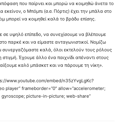
 απόφαση που παίρνει και μπορώ να κοιμηθώ άνετα το
 εκείνον, ο Μπόμπι (σ.σ. Πόρτις) έχει την μπάλα στο
έιμ μπορεί να κοιμηθεί καλά το βράδυ επίσης.
ε σε υψηλό επίπεδο, να συνεχίσουμε να βλέπουμε
 στο παρκέ και να είμαστε ανταγωνιστικοί. Νομίζω
ιμ συνεργαζόμαστε καλά, όλοι εκτελούν τους ρόλους
η στιγμή. Έχουμε άλλο ένα παιχνίδι απέναντι στους
παίξουμε καλό μπάσκετ και να πάρουμε τη νίκη».
ttps://www.youtube.com/embed/n35zYvgLgKc?
o player” frameborder=”0″ allow=”accelerometer;
; gyroscope; picture-in-picture; web-share”