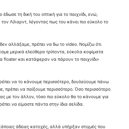
έδωσε τη δική του οπτική για το παιχνίδι, ενώ,
τον Λίλαρντ, λέγοντας πως του κάνει πιο εύκολο το
δεν αλλάξαμε, πρέπει να δω το video. Νομίζω ότι
καμε μερικά ελεύθερα τρίποντα, εύκολα κοψίματα
α floater και κατάφεραν να πάρουν το παιχνίδι»
έπει να το κάνουμε περισσότερο, δουλεύουμε πάνω
με, πρέπει να παίξουμε περισσότερο. Όσο περισσότερο
ς με τον άλλον, τόσο πιο εύκολο θα το κάνουμε για
πρέπει να είμαστε πάντα στην ίδια σελίδα.
κάποιες άδειες κατοχές, αλλά υπήρξαν στιγμές που