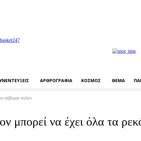
ΥΝΕΝΤΕΥΞΕΙΣ
ΑΡΘΡΟΓΡΑΦΙΑ
ΚΟΣΜΟΣ
ΘΕΜΑ
ΠΑ
τον σέβομαι πολύ»
ν μπορεί να έχει όλα τα ρεκ