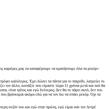
 τις καριέρες μας να καταφέρουμε να κρατήσουμε όλα τα ρεκόρ»
ρέφει καλύτερος. Έχει δώσει τα πάντα για το παιχνίδι, λατρεύει το
έζει τον άλλο, κοιτάξτε που είμαστε τώρα 11 χρόνια μετά και πού θα
, είναι τρίτος και εγώ δεύτερος; Δεν θα το πάρει αυτό, δεν του
ς που βρίσκομαι ακόμα εδώ για να τον δω να σπάει ρεκόρ. Όχι τα
τερη σεζόν του και εγώ στην πρώτη, εγώ είμαι σαν τον Αντρέ