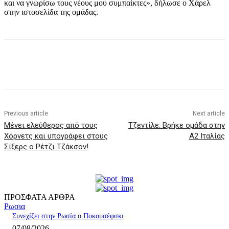
και να γνωρίσω τους νέους μου συμπαίκτες», δήλωσε ο Χάρελ
στην ιστοσελίδα της ομάδας.
Previous article
Next article
Μένει ελεύθερος από τους
Τζεντίλε: Βρήκε ομάδα στην
Χόρνετς και υπογράφει στους
Α2 Ιταλίας
Σίξερς ο Ρέτζι Τζάκσον!
ΠΡΟΣΦΑΤΑ ΑΡΘΡΑ
Ρωσια
Συνεχίζει στην Ρωσία ο Ποκουσέφσκι
07/08/2026