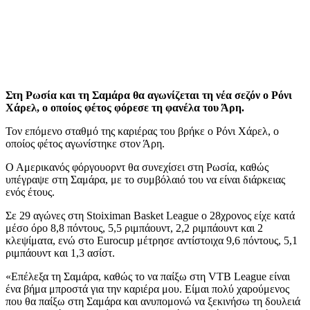
Στη Ρωσία και τη Σαμάρα θα αγωνίζεται τη νέα σεζόν ο Ρόνι
Χάρελ, ο οποίος φέτος φόρεσε τη φανέλα του Άρη.
Τον επόμενο σταθμό της καριέρας του βρήκε ο Ρόνι Χάρελ, ο
οποίος φέτος αγωνίστηκε στον Άρη.
Ο Αμερικανός φόργουορντ θα συνεχίσει στη Ρωσία, καθώς
υπέγραψε στη Σαμάρα, με το συμβόλαιό του να είναι διάρκειας
ενός έτους.
Σε 29 αγώνες στη Stoiximan Basket League ο 28χρονος είχε κατά
μέσο όρο 8,8 πόντους, 5,5 ριμπάουντ, 2,2 ριμπάουντ και 2
κλεψίματα, ενώ στο Eurocup μέτρησε αντίστοιχα 9,6 πόντους, 5,1
ριμπάουντ και 1,3 ασίστ.
«Επέλεξα τη Σαμάρα, καθώς το να παίξω στη VTB League είναι
ένα βήμα μπροστά για την καριέρα μου. Είμαι πολύ χαρούμενος
που θα παίξω στη Σαμάρα και ανυπομονώ να ξεκινήσω τη δουλειά