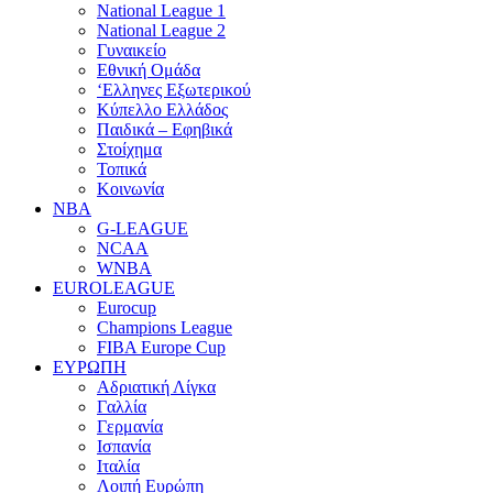
National League 1
National League 2
Γυναικείο
Εθνική Ομάδα
‘Ελληνες Εξωτερικού
Κύπελλο Ελλάδος
Παιδικά – Εφηβικά
Στοίχημα
Τοπικά
Κοινωνία
NBA
G-LEAGUE
NCAA
WNBA
ΕUROLEAGUE
Eurocup
Champions League
FIBA Europe Cup
ΕΥΡΩΠΗ
Αδριατική Λίγκα
Γαλλία
Γερμανία
Ισπανία
Ιταλία
Λοιπή Ευρώπη