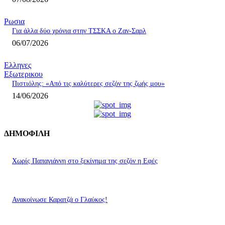
Ρωσια
Για άλλα δύο χρόνια στην ΤΣΣΚΑ ο Ζαν-Σαρλ
06/07/2026
Ελληνες
Εξωτερικου
Πιστιόλης: «Από τις καλύτερες σεζόν της ζωής μου»
14/06/2026
ΔΗΜΟΦΙΛΗ
Χωρίς Παπαγιάννη στο ξεκίνημα της σεζόν η Εφές
Ανακοίνωσε Καρατζά ο Γλαύκος!