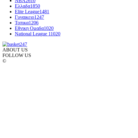
NBA
2610
Ελλαδα
1850
Elite League
1481
Γυναικειο
1247
Τοπικα
1206
Εθνικη Ομαδα
1020
National League 1
1020
ABOUT US
FOLLOW US
©