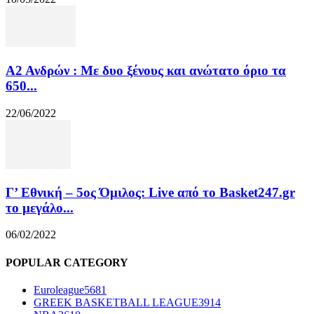
Α2 Ανδρών : Με δυο ξένους και ανώτατο όριο τα
650...
22/06/2022
Γ’ Εθνική – 5ος Όμιλος: Live από το Basket247.gr
το μεγάλο...
06/02/2022
POPULAR CATEGORY
Euroleague
5681
GREEK BASKETBALL LEAGUE
3914