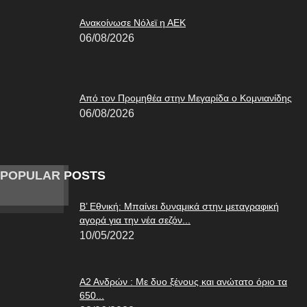
Ανακοίνωσε Νόλεϊ η ΑΕΚ
06/08/2026
Από τον Προμηθέα στην Μεγαρίδα ο Κομνιανίδης
06/08/2026
POPULAR POSTS
Β’ Εθνική: Μπαίνει δυναμικά στην μεταγραφική
αγορά για την νέα σεζόν...
10/05/2022
Α2 Ανδρών : Με δυο ξένους και ανώτατο όριο τα
650...