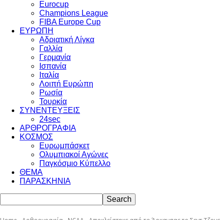
Eurocup
Champions League
FIBA Europe Cup
ΕΥΡΩΠΗ
Αδριατική Λίγκα
Γαλλία
Γερμανία
Ισπανία
Ιταλία
Λοιπή Ευρώπη
Ρωσία
Τουρκία
ΣΥΝΕΝΤΕΥΞΕΙΣ
24sec
ΑΡΘΡΟΓΡΑΦΙΑ
ΚΟΣΜΟΣ
Ευρωμπάσκετ
Ολυμπιακοί Αγώνες
Παγκόσμιο Κύπελλο
ΘΕΜΑ
ΠΑΡΑΣΚΗΝΙΑ