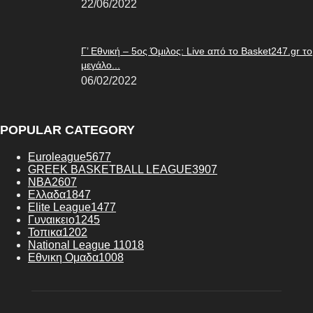
22/06/2022
Γ’ Εθνική – 5ος Όμιλος: Live από το Basket247.gr το
μεγάλο...
06/02/2022
POPULAR CATEGORY
Euroleague
5677
GREEK BASKETBALL LEAGUE
3907
NBA
2607
Ελλαδα
1847
Elite League
1477
Γυναικειο
1245
Τοπικα
1202
National League 1
1018
Εθνικη Ομαδα
1008