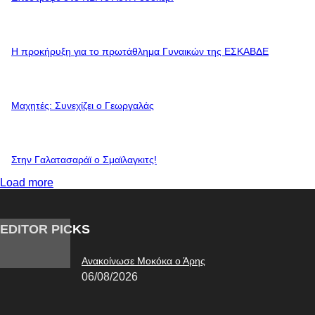
Η προκήρυξη για το πρωτάθλημα Γυναικών της ΕΣΚΑΒΔΕ
Mαχητές: Συνεχίζει ο Γεωργαλάς
Στην Γαλατασαράϊ ο Σμαϊλαγκιτς!
Load more
EDITOR PICKS
Ανακοίνωσε Μοκόκα ο Άρης
06/08/2026