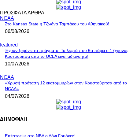
ΠΡΟΣΦΑΤΑ ΑΡΘΡΑ
NCAA
Στο Kansas State η Τζωάνα Ταμπάκου του Αθηναϊκού!
06/08/2026
featured
Έχουν ξεφύγει τα πράγματα! Τα λεφτά που θα πάρει ο 17χρονος
Κοστούριτσα απο το UCLA ειναι αδιανόητα!
10/07/2026
NCAA
«Χρυσή πρόταση 12 εκατομμυρίων στον Κουστούριτσα από το
NCAA»
04/07/2026
ΔΗΜΟΦΙΛΗ
Επέστρεψε στο ΝΒΑ ο Λόνι Γουόκερ!