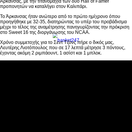
Άρκανσας, με την τιτανομαχία των δύο Hall of Famer
προπονητών να καταλήγει στον Καλιπάρι.
Το Άρκανσας ήταν ανώτερο από το πρώτο ημίχρονο όπου
προηγήθηκε με 32-35, διατηρώντας το υπέρ του προβάδισμα
μέχρι το τέλος της αναμέτρησης πανηγυρίζοντας την πρόκριση
στο Sweet 16 της διοργάνωσης του NCAA.
Χρόνο συμμετοχής για το Σεντ Τζονς πήρε ο δικός μας,
Λευτέρης Λιοτόπουλος που σε 17 λεπτά μέτρησε 3 πόντους,
έχοντας ακόμη 2 ριμπάουντ, 1 ασίστ και 1 μπλοκ.