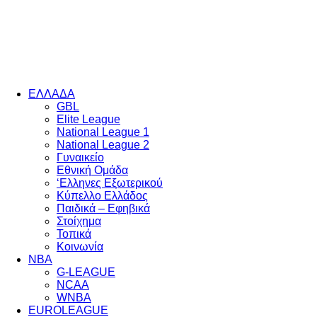
EΛΛΑΔΑ
GBL
Elite League
National League 1
National League 2
Γυναικείο
Εθνική Ομάδα
‘Ελληνες Εξωτερικού
Κύπελλο Ελλάδος
Παιδικά – Εφηβικά
Στοίχημα
Τοπικά
Κοινωνία
NBA
G-LEAGUE
NCAA
WNBA
ΕUROLEAGUE