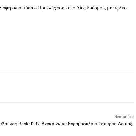
διαφέρονται τόσο ο Ηρακλής όσο και ο Αίας Ευόσμου, με τις δύο
Next article
εβαίωση Basket247: Ανακοίνωσε Καράμπουλα ο Έσπερος Λαμίας!