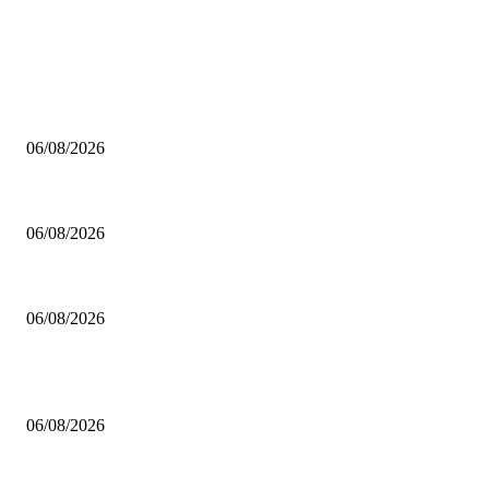
ΕΠΙΛΟΓΕΣ ΣΥΝΤΑΚΤΗ
Β ΕΣΚΑΒΔΕ: Η προκήρυξη για τη νέα σεζόν
06/08/2026
Α2 ΕΣΚΑΒΔΕ: Με 15 ομάδες, playoffs, Final 4 και playout!
06/08/2026
Α1 ΕΣΚΑΒΔΕ: Η προκήρυξη του νέου πρωταθλήματος!
06/08/2026
ΔΗΜΟΦΙΛΗ ΑΡΘΡΑ
Β ΕΣΚΑΒΔΕ: Η προκήρυξη για τη νέα σεζόν
06/08/2026
Α2 ΕΣΚΑΒΔΕ: Με 15 ομάδες, playoffs, Final 4 και playout!