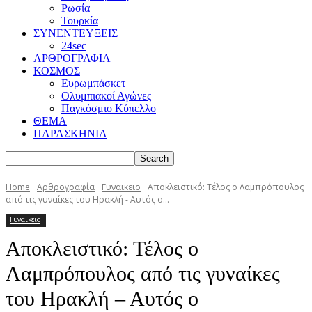
Ρωσία
Τουρκία
ΣΥΝΕΝΤΕΥΞΕΙΣ
24sec
ΑΡΘΡΟΓΡΑΦΙΑ
ΚΟΣΜΟΣ
Ευρωμπάσκετ
Ολυμπιακοί Αγώνες
Παγκόσμιο Κύπελλο
ΘΕΜΑ
ΠΑΡΑΣΚΗΝΙΑ
Home
Αρθρογραφία
Γυναικειο
Αποκλειστικό: Τέλος ο Λαμπρόπουλος
από τις γυναίκες του Ηρακλή - Αυτός ο...
Γυναικειο
Αποκλειστικό: Τέλος ο
Λαμπρόπουλος από τις γυναίκες
του Ηρακλή – Αυτός ο