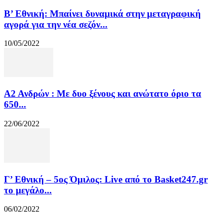
Β’ Εθνική: Μπαίνει δυναμικά στην μεταγραφική
αγορά για την νέα σεζόν...
10/05/2022
Α2 Ανδρών : Με δυο ξένους και ανώτατο όριο τα
650...
22/06/2022
Γ’ Εθνική – 5ος Όμιλος: Live από το Basket247.gr
το μεγάλο...
06/02/2022