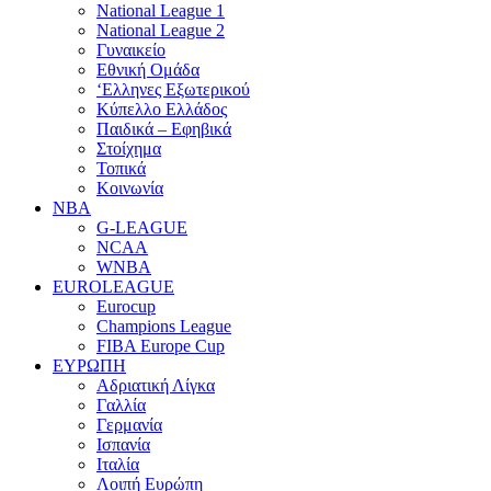
National League 1
National League 2
Γυναικείο
Εθνική Ομάδα
‘Ελληνες Εξωτερικού
Κύπελλο Ελλάδος
Παιδικά – Εφηβικά
Στοίχημα
Τοπικά
Κοινωνία
NBA
G-LEAGUE
NCAA
WNBA
ΕUROLEAGUE
Eurocup
Champions League
FIBA Europe Cup
ΕΥΡΩΠΗ
Αδριατική Λίγκα
Γαλλία
Γερμανία
Ισπανία
Ιταλία
Λοιπή Ευρώπη