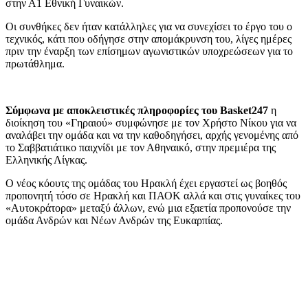
στην Α1 Εθνική Γυναικών.
Οι συνθήκες δεν ήταν κατάλληλες για να συνεχίσει το έργο του ο
τεχνικός, κάτι που οδήγησε στην απομάκρυνση του, λίγες ημέρες
πριν την έναρξη των επίσημων αγωνιστικών υποχρεώσεων για το
πρωτάθλημα.
Σύμφωνα με αποκλειστικές πληροφορίες του Basket247
η
διοίκηση του «Γηραιού» συμφώνησε με τον Χρήστο Νίκου για να
αναλάβει την ομάδα και να την καθοδηγήσει, αρχής γενομένης από
το Σαββατιάτικο παιχνίδι με τον Αθηναικό, στην πρεμιέρα της
Ελληνικής Λίγκας.
Ο νέος κόουτς της ομάδας του Ηρακλή έχει εργαστεί ως βοηθός
προπονητή τόσο σε Ηρακλή και ΠΑΟΚ αλλά και στις γυναίκες του
«Αυτοκράτορα» μεταξύ άλλων, ενώ μια εξαετία προπονούσε την
ομάδα Ανδρών και Νέων Ανδρών της Ευκαρπίας.