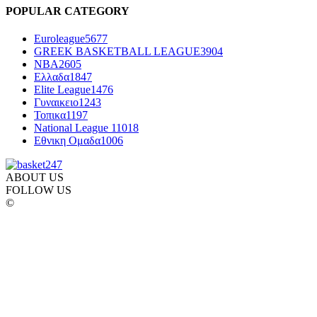
POPULAR CATEGORY
Euroleague
5677
GREEK BASKETBALL LEAGUE
3904
NBA
2605
Ελλαδα
1847
Elite League
1476
Γυναικειο
1243
Τοπικα
1197
National League 1
1018
Εθνικη Ομαδα
1006
ABOUT US
FOLLOW US
©