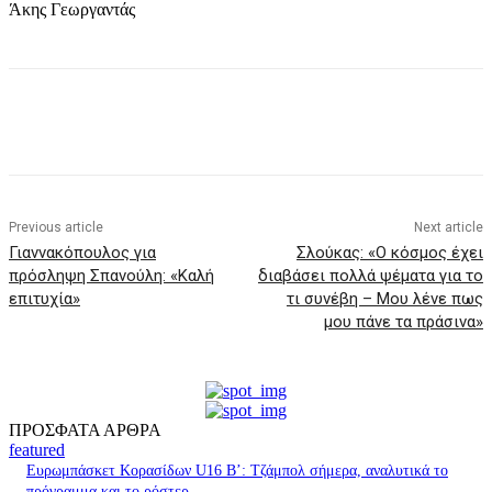
Άκης Γεωργαντάς
Previous article
Next article
Γιαννακόπουλος για
Σλούκας: «Ο κόσμος έχει
πρόσληψη Σπανούλη: «Καλή
διαβάσει πολλά ψέματα για το
επιτυχία»
τι συνέβη – Μου λένε πως
μου πάνε τα πράσινα»
ΠΡΟΣΦΑΤΑ ΑΡΘΡΑ
featured
Ευρωμπάσκετ Κορασίδων U16 B’: Τζάμπολ σήμερα, αναλυτικά το
πρόγραμμα και το ρόστερ