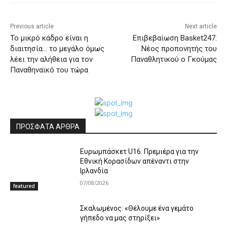
Previous article
Next article
To μικρό κάδρο είναι η
Επιβεβαίωση Basket247:
διαιτησία… το μεγάλο όμως
Νέος προπονητής του
λέει την αλήθεια για τον
Παναθλητικού ο Γκούμας
Παναθηναϊκό του τώρα
ΠΡΟΣΦΑΤΑ ΑΡΘΡΑ
Ευρωμπάσκετ U16: Πρεμιέρα για την
Εθνική Κορασίδων απέναντι στην
Ιρλανδία
07/08/2026
featured
Σκαλωμένος: «Θέλουμε ένα γεμάτο
γήπεδο να μας στηρίξει»