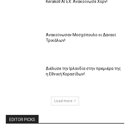
Kerakoll ΑΓΕΧ: Ανακοίνωσε Χορν!
Ανακοίνωσαν Μοσχόπουλο οι Δαναοί
Τρικάλων!
Διέλυσε την Ιρλανδία στην πρεμιέρα της
η Εθνική Κορασίδων!
Load more
EDITOR PICKS