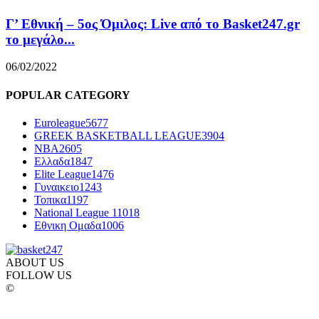
Γ’ Εθνική – 5ος Όμιλος: Live από το Basket247.gr
το μεγάλο...
06/02/2022
POPULAR CATEGORY
Euroleague
5677
GREEK BASKETBALL LEAGUE
3904
NBA
2605
Ελλαδα
1847
Elite League
1476
Γυναικειο
1243
Τοπικα
1197
National League 1
1018
Εθνικη Ομαδα
1006
ABOUT US
FOLLOW US
©