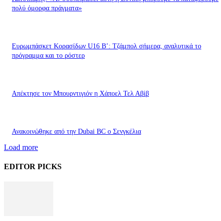
πολύ όμορφα πράγματα»
Ευρωμπάσκετ Κορασίδων U16 B’: Τζάμπολ σήμερα, αναλυτικά το
πρόγραμμα και το ρόστερ
Απέκτησε τον Μπουρντιγιόν η Χάποελ Τελ Αβίβ
Ανακοινώθηκε από την Dubai BC ο Σενγκέλια
Load more
EDITOR PICKS