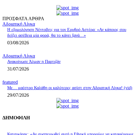
ΠΡΟΣΦΑΤΑ ΑΡΘΡΑ
Αδριατική Λίγκα
Η εξομολόγηση Νέντοβιτς για τον Ερυθρό Αστέρα: «Αν κάποιος σου
δείξει ασέβεια μία φορά, θα το κάνει ξανά…»
03/08/2026
Αδριατική Λίγκα
Ανακοίνωσε Άλμαν η Παρτιζάν
31/07/2026
featured
Με… μαέστρο Καλάθη οι καλύτερες ασίστ στην Αδριατική Λίγκα! (vid)
29/07/2026
ΔΗΜΟΦΙΛΗ
Κατσικάρης: «Αν συσπειρωθεί αυτή η Εθνική μπορούμε να καταφέρουμε