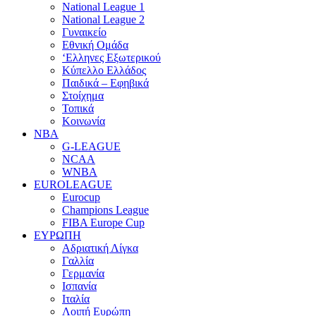
National League 1
National League 2
Γυναικείο
Εθνική Ομάδα
‘Ελληνες Εξωτερικού
Κύπελλο Ελλάδος
Παιδικά – Εφηβικά
Στοίχημα
Τοπικά
Κοινωνία
NBA
G-LEAGUE
NCAA
WNBA
ΕUROLEAGUE
Eurocup
Champions League
FIBA Europe Cup
ΕΥΡΩΠΗ
Αδριατική Λίγκα
Γαλλία
Γερμανία
Ισπανία
Ιταλία
Λοιπή Ευρώπη