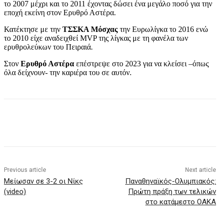
το 2007 μέχρι και το 2011 έχοντας δώσει ένα μεγάλο ποσό για την
εποχή εκείνη στον Ερυθρό Αστέρα.
Κατέκτησε με την
ΤΣΣΚΑ Μόσχας
την Ευρωλίγκα το 2016 ενώ
το 2010 είχε αναδειχθεί MVP της λίγκας με τη φανέλα των
ερυθρολεύκων του Πειραιά.
Στον
Ερυθρό Αστέρα
επέστρεψε στο 2023 για να κλείσει –όπως
όλα δείχνουν- την καριέρα του σε αυτόν.
Previous article
Next article
Μείωσαν σε 3-2 οι Νίκς
Παναθηναϊκός-Ολυμπιακός:
(video)
Πρώτη πράξη των τελικών
στο κατάμεστο ΟΑΚΑ