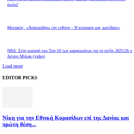
όμιλο!
Μισιακός: «Αναλαμβάνω την ευθύνη – Η κούραση μας κατέβαλε»
ΝΒΑ: Στην κορυφή του Top-10 των καρφωμάτων για τη σεζόν 2025/26 ο
Άντονι Μπλακ (video)
Load more
EDITOR PICKS
Νίκη για την Εθνική Κορασίδων επί της Δανίας και
πρώτη θέση...