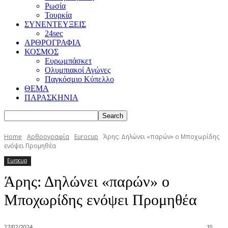
Ρωσία
Τουρκία
ΣΥΝΕΝΤΕΥΞΕΙΣ
24sec
ΑΡΘΡΟΓΡΑΦΙΑ
ΚΟΣΜΟΣ
Ευρωμπάσκετ
Ολυμπιακοί Αγώνες
Παγκόσμιο Κύπελλο
ΘΕΜΑ
ΠΑΡΑΣΚΗΝΙΑ
Home
Αρθρογραφία
Eurocup
Άρης: Δηλώνει «παρών» ο Μποχωρίδης
ενόψει Προμηθέα
Eurocup
Άρης: Δηλώνει «παρών» ο
Μποχωρίδης ενόψει Προμηθέα
27/02/2024
10