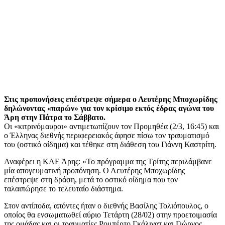
Στις προπονήσεις επέστρεψε σήμερα ο Λευτέρης Μποχωρίδης
δηλώνοντας «παρών» για τον κρίσιμο εκτός έδρας αγώνα του
Άρη στην Πάτρα το Σάββατο.
Οι «κιτρινόμαυροι» αντιμετωπίζουν τον Προμηθέα (2/3, 16:45) και
ο Έλληνας διεθνής περιφερειακός άφησε πίσω τον τραυματισμό
του (οστικό οίδημα) και τέθηκε στη διάθεση του Γιάννη Καστρίτη.
Αναφέρει η ΚΑΕ Άρης: «Το πρόγραμμα της Τρίτης περιλάμβανε
μία απογευματινή προπόνηση. Ο Λευτέρης Μποχωρίδης
επέστρεψε στη δράση, μετά το οστικό οίδημα που τον
ταλαιπώρησε το τελευταίο διάστημα.
Στον αντίποδα, απόντες ήταν ο διεθνής Βασίλης Τολιόπουλος, ο
οποίος θα ενσωματωθεί αύριο Τετάρτη (28/02) στην προετοιμασία
της ομάδας και οι τραυματίες Ρομπέρτο Γκάλινατ και Γιώργος