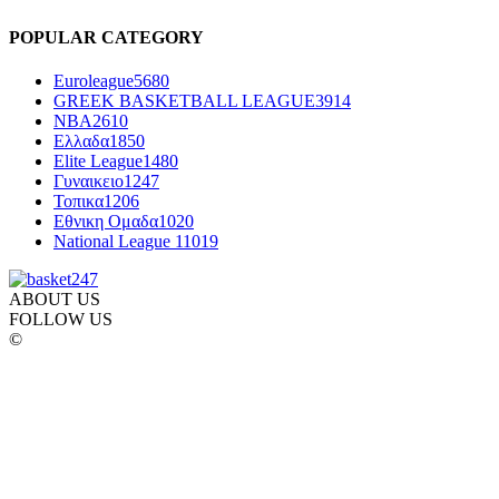
POPULAR CATEGORY
Euroleague
5680
GREEK BASKETBALL LEAGUE
3914
NBA
2610
Ελλαδα
1850
Elite League
1480
Γυναικειο
1247
Τοπικα
1206
Εθνικη Ομαδα
1020
National League 1
1019
ABOUT US
FOLLOW US
©