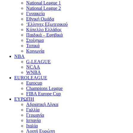
National League 1
National League 2
Γυναικείο
Εθνική Ομάδα
‘Ελληνες Εξωτερικού
Κύπελλο Ελλάδος
Παιδικά – Εφηβικά
Στοίχημα
Τοπικά
Κοινωνία
NBA
G-LEAGUE
NCAA
WNBA
ΕUROLEAGUE
Eurocup
Champions League
FIBA Europe Cup
ΕΥΡΩΠΗ
Αδριατική Λίγκα
Γαλλία
Γερμανία
Ισπανία
Ιταλία
Λοιπή Ευρώπη