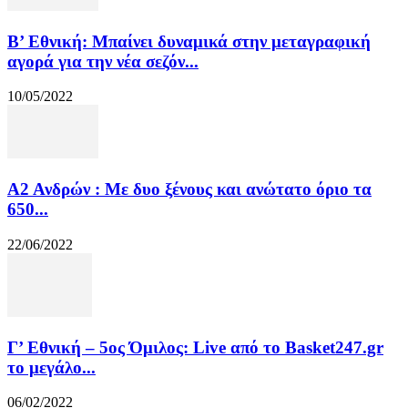
Β’ Εθνική: Μπαίνει δυναμικά στην μεταγραφική
αγορά για την νέα σεζόν...
10/05/2022
Α2 Ανδρών : Με δυο ξένους και ανώτατο όριο τα
650...
22/06/2022
Γ’ Εθνική – 5ος Όμιλος: Live από το Basket247.gr
το μεγάλο...
06/02/2022