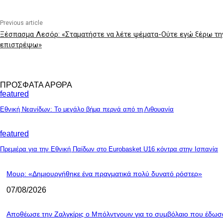
Previous article
Ξέσπασμα Λεσόρ: «Σταματήστε να λέτε ψέματα-Ούτε εγώ ξέρω τη
επιστρέψω»
ΠΡΟΣΦΑΤΑ ΑΡΘΡΑ
featured
Εθνική Νεανίδων: Το μεγάλο βήμα περνά από τη Λιθουανία
featured
Πρεμιέρα για την Εθνική Παίδων στο Eurobasket U16 κόντρα στην Ισπανία
Μουρ: «Δημιουργήθηκε ένα πραγματικά πολύ δυνατό ρόστερ»
07/08/2026
Aποθέωσε την Ζαλγκίρις ο Μπόλντγουιν για το συμβόλαιο που έδωσ