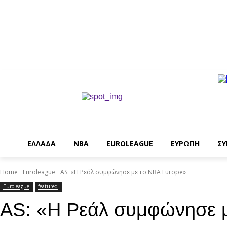
EΛΛΑΔΑ
NBA
ΕUROLEAGUE
ΕΥΡΩΠΗ
ΣΥ
Home
Euroleague
AS: «Η Ρεάλ συμφώνησε με το NBA Europe»
Euroleague
featured
AS: «Η Ρεάλ συμφώνησε 