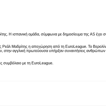
ίτης. Η ισπανική ομάδα, σύμφωνα με δημοσίευμα της AS έχει σ
ς της Ρεάλ Μαδρίτης η αποχώρηση από τη EuroLeague. Το Βερολί
ων, στην αγγλική πρωτεύουσα υπήρξαν συναντήσεις ανθρώπων τ
ές συμβόλαιο με τη EuroLeague.