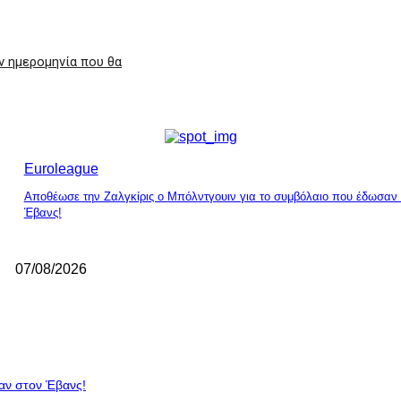
ν ημερομηνία που θα
Euroleague
Aποθέωσε την Ζαλγκίρις ο Μπόλντγουιν για το συμβόλαιο που έδωσαν
Έβανς!
07/08/2026
αν στον Έβανς!