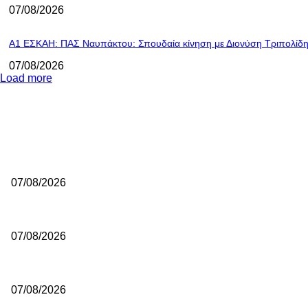
07/08/2026
Α1 ΕΣΚΑΗ: ΠΑΣ Ναυπάκτου: Σπουδαία κίνηση με Διονύση Τριπολίδη
07/08/2026
Load more
ΕΠΙΛΟΓΕΣ ΣΥΝΤΑΚΤΗ
Εθνική Νεανίδων: Το μεγάλο βήμα περνά από τη Λιθουανία
07/08/2026
Μουρ: «Δημιουργήθηκε ένα πραγματικά πολύ δυνατό ρόστερ»
07/08/2026
Aποθέωσε την Ζαλγκίρις ο Μπόλντγουιν για το συμβόλαιο που έδω
07/08/2026
ΔΗΜΟΦΙΛΗ ΑΡΘΡΑ