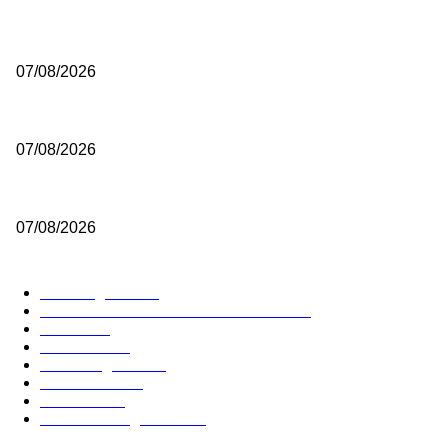
Εθνική Νεανίδων: Το μεγάλο βήμα περνά από τη Λιθουανία
07/08/2026
Μουρ: «Δημιουργήθηκε ένα πραγματικά πολύ δυνατό ρόστερ»
07/08/2026
Aποθέωσε την Ζαλγκίρις ο Μπόλντγουιν για το συμβόλαιο που έδω
07/08/2026
ΔΗΜΟΦΙΛΕΙΣ ΚΑΤΗΓΟΡΙΕΣ
Euroleague
5678
GREEK BASKETBALL LEAGUE
3909
NBA
2607
Ελλαδα
1848
Elite League
1478
Γυναικειο
1246
Τοπικα
1203
National League 1
1018