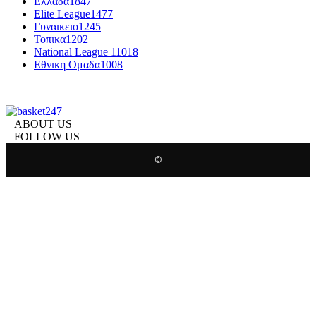
Ελλαδα
1847
Elite League
1477
Γυναικειο
1245
Τοπικα
1202
National League 1
1018
Εθνικη Ομαδα
1008
ABOUT US
FOLLOW US
©