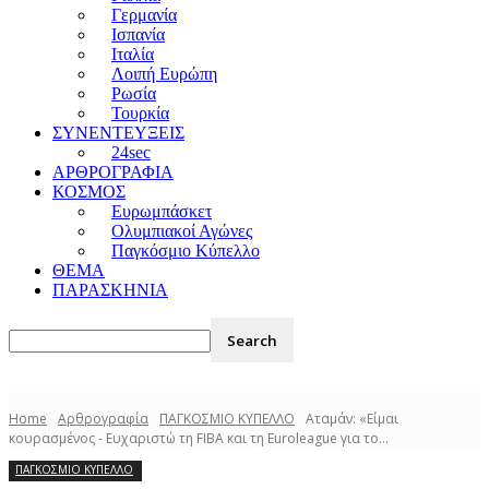
Γερμανία
Ισπανία
Ιταλία
Λοιπή Ευρώπη
Ρωσία
Τουρκία
ΣΥΝΕΝΤΕΥΞΕΙΣ
24sec
ΑΡΘΡΟΓΡΑΦΙΑ
ΚΟΣΜΟΣ
Ευρωμπάσκετ
Ολυμπιακοί Αγώνες
Παγκόσμιο Κύπελλο
ΘΕΜΑ
ΠΑΡΑΣΚΗΝΙΑ
Home
Αρθρογραφία
ΠΑΓΚΟΣΜΙΟ ΚΥΠΕΛΛΟ
Αταμάν: «Eίμαι
κουρασμένος - Ευχαριστώ τη FIBA και τη Euroleague για το...
ΠΑΓΚΟΣΜΙΟ ΚΥΠΕΛΛΟ