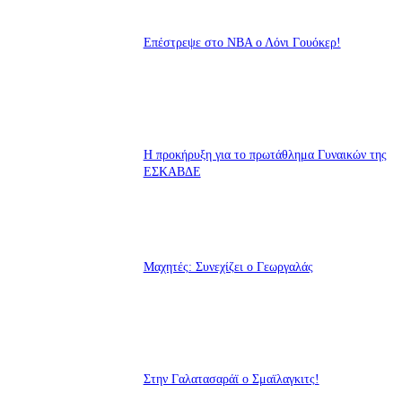
Επέστρεψε στο ΝΒΑ ο Λόνι Γουόκερ!
Η προκήρυξη για το πρωτάθλημα Γυναικών της
ΕΣΚΑΒΔΕ
Mαχητές: Συνεχίζει ο Γεωργαλάς
Στην Γαλατασαράϊ ο Σμαϊλαγκιτς!