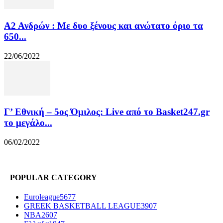
Α2 Ανδρών : Με δυο ξένους και ανώτατο όριο τα
650...
22/06/2022
Γ’ Εθνική – 5ος Όμιλος: Live από το Basket247.gr
το μεγάλο...
06/02/2022
POPULAR CATEGORY
Euroleague
5677
GREEK BASKETBALL LEAGUE
3907
NBA
2607