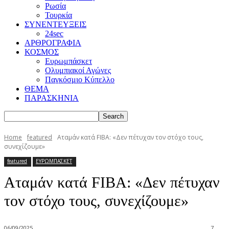
Ρωσία
Τουρκία
ΣΥΝΕΝΤΕΥΞΕΙΣ
24sec
ΑΡΘΡΟΓΡΑΦΙΑ
ΚΟΣΜΟΣ
Ευρωμπάσκετ
Ολυμπιακοί Αγώνες
Παγκόσμιο Κύπελλο
ΘΕΜΑ
ΠΑΡΑΣΚΗΝΙΑ
Home
featured
Αταμάν κατά FIBA: «Δεν πέτυχαν τον στόχο τους,
συνεχίζουμε»
featured
ΕΥΡΩΜΠΑΣΚΕΤ
Αταμάν κατά FIBA: «Δεν πέτυχαν
τον στόχο τους, συνεχίζουμε»
06/09/2025
7