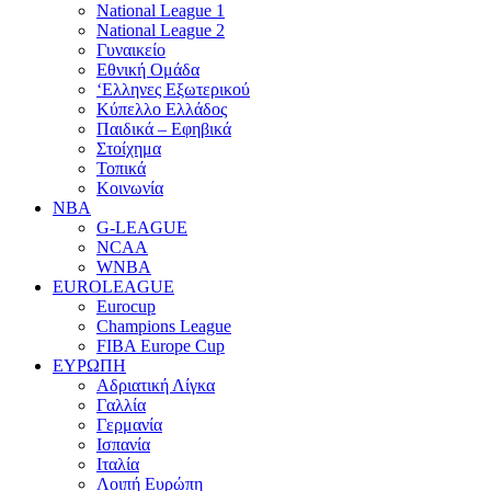
National League 1
National League 2
Γυναικείο
Εθνική Ομάδα
‘Ελληνες Εξωτερικού
Κύπελλο Ελλάδος
Παιδικά – Εφηβικά
Στοίχημα
Τοπικά
Κοινωνία
NBA
G-LEAGUE
NCAA
WNBA
ΕUROLEAGUE
Eurocup
Champions League
FIBA Europe Cup
ΕΥΡΩΠΗ
Αδριατική Λίγκα
Γαλλία
Γερμανία
Ισπανία
Ιταλία
Λοιπή Ευρώπη