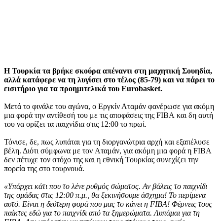
Η Τουρκία τα βρήκε σκούρα απέναντι στη μαχητική Σουηδία,
αλλά κατάφερε να τη λυγίσει στο τέλος (85-79) και να πάρει το
εισιτήριο για τα προημιτελικά του Eurobasket.
Μετά το φινάλε του αγώνα, ο Εργκίν Αταμάν φανέρωσε για ακόμη
μια φορά την αντίθεσή του με τις αποφάσεις της FIBA και δη αυτή
του να ορίζει τα παιχνίδια στις 12:00 το πρωί.
Τόνισε, δε, πως λυπάται για τη διοργανώτρια αρχή και εξαπέλυσε
βέλη. Διότι σύμφωνα με τον Αταμάν, για ακόμη μια φορά η FIBA
δεν πέτυχε τον στόχο της και η εθνική Τουρκίας συνεχίζει την
πορεία της στο τουρνουά.
«Υπάρχει κάτι που το λένε ρυθμός σώματος. Αν βάλεις το παιχνίδι
της ομάδας στις 12:00 π.μ., θα ξεκινήσουμε άσχημα! Το περίμενα
αυτό. Είναι η δεύτερη φορά που μας το κάνει η FIBA! Φέρνεις τους
παίκτες εδώ για το παιχνίδι από τα ξημερώματα. Λυπάμαι για τη