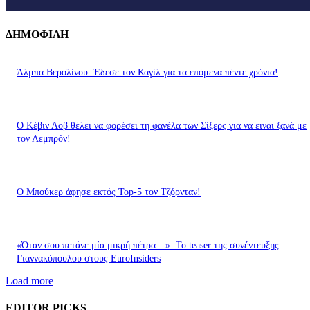
ΔΗΜΟΦΙΛΗ
Άλμπα Βερολίνου: Έδεσε τον Καγίλ για τα επόμενα πέντε χρόνια!
Ο Κέβιν Λοβ θέλει να φορέσει τη φανέλα των Σίξερς για να ειναι ξανά με
τον Λεμπρόν!
Ο Μπούκερ άφησε εκτός Top-5 τον Τζόρνταν!
«Όταν σου πετάνε μία μικρή πέτρα…»: Το teaser της συνέντευξης
Γιαννακόπουλου στους EuroInsiders
Load more
EDITOR PICKS