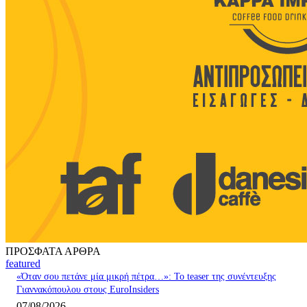
ΠΡΟΣΦΑΤΑ ΑΡΘΡΑ
featured
«Όταν σου πετάνε μία μικρή πέτρα…»: Το teaser της συνέντευξης
Γιαννακόπουλου στους EuroInsiders
07/08/2026