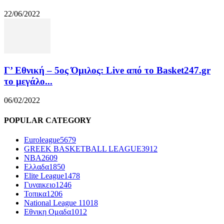
22/06/2022
Γ’ Εθνική – 5ος Όμιλος: Live από το Basket247.gr
το μεγάλο...
06/02/2022
POPULAR CATEGORY
Euroleague
5679
GREEK BASKETBALL LEAGUE
3912
NBA
2609
Ελλαδα
1850
Elite League
1478
Γυναικειο
1246
Τοπικα
1206
National League 1
1018
Εθνικη Ομαδα
1012