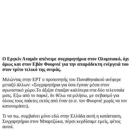
Ο Εργκίν Αταμάν απένειμε συγχαρητήρια στον Ολυμπιακό, όχι
όμως και στον Εβάν Φουρνιέ για την απαράδεκτη ενέργειά του
στον τρίτο τελικό της σειράς.
Μιλώντας στην ΕΡΤ ο προπονητής του Παναθηναϊκού ανέφερε
μεταξύ άλλων: «Συγχαρητήρια για όσα έγιναν μέσα στον
αγωνιστικό χώρο.Το άξιζαν έπαιξαν καλύτερα στα δύο τελευταία
ματς. Εξω από το παρκέ, δε θέλω να μιλήσω, με σεβασμό για
όλους τους παίκτες εκτός από έναν (σ.σ. τον Φουρνιέ χωρίς να τον
κατονομάσει).
Τι να πω, συμβαίνει μόνο εδώ στην Ελλάδα αυτή η κατάσταση.
Συγχαρητήρια στον Μπαρτζώκα, πέρσι κερδίσαμε εμείς, φέτος
αυτοί.