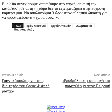
Εμείς θα συνεχίσουμε να παίζουμε στο παρκέ, σε αυτή την
κατάσταση σε αυτή τη χώρα δεν το έχω ξαναζήσει στην 30χρονη
καριέρα μου. Να απολογούμαι 3 ώρες στον αθλητικό δικαστή για
να προστατεύσω την χώρα μου…».
TAGS
Εβάν Φουρνιέ
Εργκίν Αταμάν
Ολυμπιακός
Παναθηναϊκός
Previous article
Next article
Γιαννακόπουλος για τους
«Ερυθρόλευκη» υπεροχή και
διαιτητές του Game 4: Απλά
πρωτάθλημα στον Πειραιά!
ρωτάω