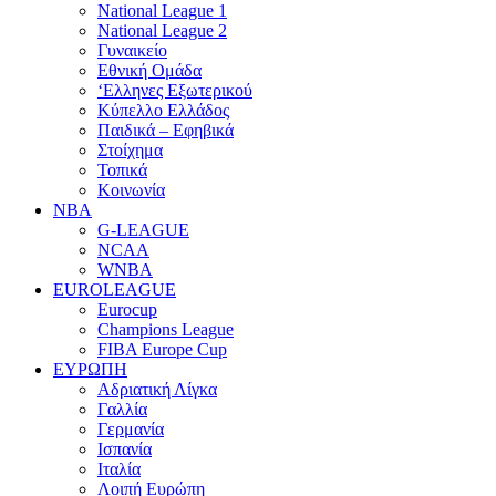
National League 1
National League 2
Γυναικείο
Εθνική Ομάδα
‘Ελληνες Εξωτερικού
Κύπελλο Ελλάδος
Παιδικά – Εφηβικά
Στοίχημα
Τοπικά
Κοινωνία
NBA
G-LEAGUE
NCAA
WNBA
ΕUROLEAGUE
Eurocup
Champions League
FIBA Europe Cup
ΕΥΡΩΠΗ
Αδριατική Λίγκα
Γαλλία
Γερμανία
Ισπανία
Ιταλία
Λοιπή Ευρώπη