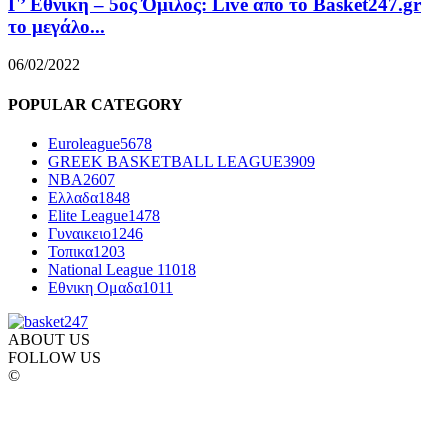
Γ’ Εθνική – 5ος Όμιλος: Live από το Basket247.gr
το μεγάλο...
06/02/2022
POPULAR CATEGORY
Euroleague
5678
GREEK BASKETBALL LEAGUE
3909
NBA
2607
Ελλαδα
1848
Elite League
1478
Γυναικειο
1246
Τοπικα
1203
National League 1
1018
Εθνικη Ομαδα
1011
ABOUT US
FOLLOW US
©