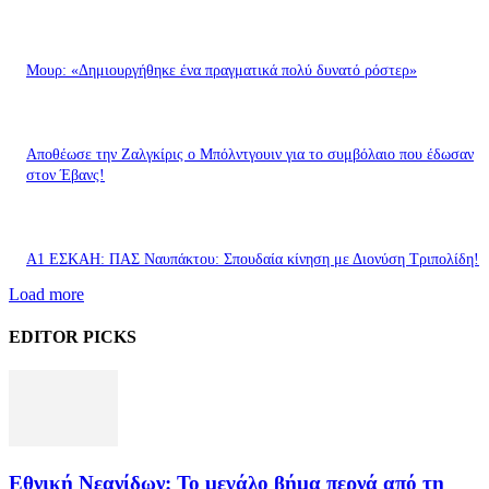
Μουρ: «Δημιουργήθηκε ένα πραγματικά πολύ δυνατό ρόστερ»
Aποθέωσε την Ζαλγκίρις ο Μπόλντγουιν για το συμβόλαιο που έδωσαν
στον Έβανς!
Α1 ΕΣΚΑΗ: ΠΑΣ Ναυπάκτου: Σπουδαία κίνηση με Διονύση Τριπολίδη!
Load more
EDITOR PICKS
Εθνική Νεανίδων: Το μεγάλο βήμα περνά από τη