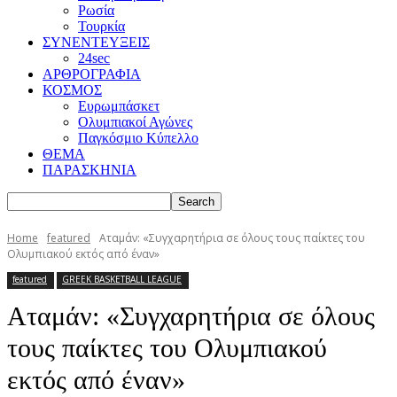
Ρωσία
Τουρκία
ΣΥΝΕΝΤΕΥΞΕΙΣ
24sec
ΑΡΘΡΟΓΡΑΦΙΑ
ΚΟΣΜΟΣ
Ευρωμπάσκετ
Ολυμπιακοί Αγώνες
Παγκόσμιο Κύπελλο
ΘΕΜΑ
ΠΑΡΑΣΚΗΝΙΑ
Home
featured
Αταμάν: «Συγχαρητήρια σε όλους τους παίκτες του
Ολυμπιακού εκτός από έναν»
featured
GREEK BASKETBALL LEAGUE
Αταμάν: «Συγχαρητήρια σε όλους
τους παίκτες του Ολυμπιακού
εκτός από έναν»