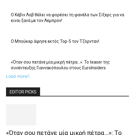
Ο Κέβιν Λοβ θέλει να φορέσει τη φανέλα των Σίξερς για να
ειναι ξανά με τον Λεμπρόν!
Ο Μπούκερ άφησε εκτός Top-5 τον Τζόρνταν!
«Όταν σου πετάνε μία μικρή πέτρα…»: Το teaser της
συνέντευξης Γιαννακόπουλου στους EuroInsiders
Load more
EDITOR PICKS
«Όταν σου πετάνε μία μικρή πέτρα…»: Το