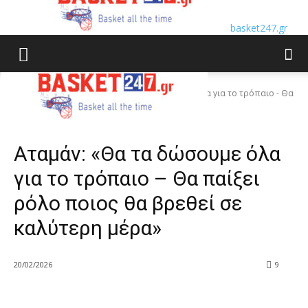
basket247.gr
Home
featured
Αταμάν: «Θα τα δώσουμε όλα για το τρόπαιο - Θα
παίξει ρόλο...
featured
Κυπελλο Ελλαδος
Αταμάν: «Θα τα δώσουμε όλα
για το τρόπαιο – Θα παίξει
ρόλο ποιος θα βρεθεί σε
καλύτερη μέρα»
20/02/2026
9