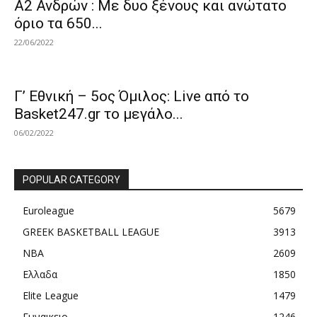
Α2 Ανδρών : Με δυο ξένους και ανώτατο
όριο τα 650...
22/06/2022
Γ’ Εθνική – 5ος Όμιλος: Live από το
Basket247.gr το μεγάλο...
06/02/2022
POPULAR CATEGORY
Euroleague
5679
GREEK BASKETBALL LEAGUE
3913
NBA
2609
Ελλαδα
1850
Elite League
1479
Γυναικειο
1246