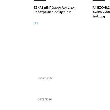
ΕΣΚΑΒΔΕ: Πύρρος Αρταίων:
A1 ΕΣΚΑΒΔΕ
Επέστρεψε ο Δημητρίου!
Ανακοίνωσε
Δαλιάνη
ΕΠΙΛΟΓΕΣ ΣΥΝΤΑΚΤΗ
Κατσικάρης: «Αν συσπειρωθεί αυτή η Εθνική
μπορούμε να καταφέρουμε πολύ όμορφα
πράγματα»
06/08/2026
Ευρωμπάσκετ Κορασίδων U16 B’: Τζάμπολ
σήμερα, αναλυτικά το πρόγραμμα και το ρόστ
06/08/2026