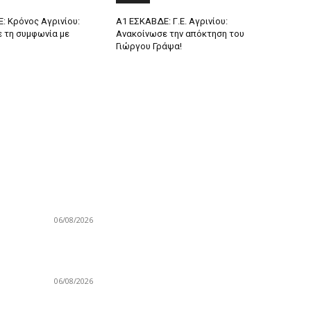
: Κρόνος Αγρινίου:
A1 ΕΣΚΑΒΔΕ: Γ.Ε. Αγρινίου:
 τη συμφωνία με
Ανακοίνωσε την απόκτηση του
Γιώργου Γράψα!
ΔΗΜΟΦΙΛΗ ΑΡΘΡΑ
Δ
Κατσικάρης: «Αν συσπειρωθεί αυτή η Εθνική
E
μπορούμε να καταφέρουμε πολύ όμορφα
G
πράγματα»
06/08/2026
N
Ε
Ευρωμπάσκετ Κορασίδων U16 B’: Τζάμπολ
El
ερ
σήμερα, αναλυτικά το πρόγραμμα και το ρόστερ
06/08/2026
Γ
Τ