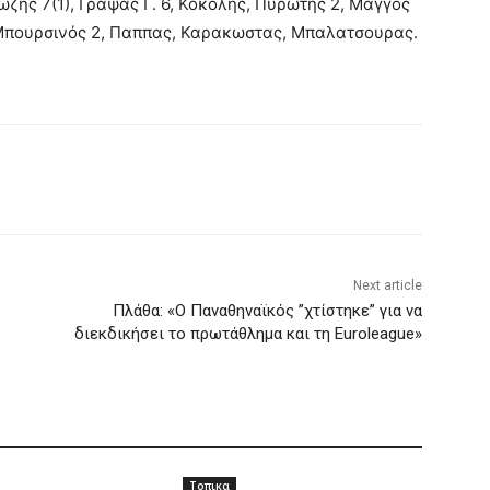
ζης 7(1), Γράψας Γ. 6, Κοκολης, Πυρωτης 2, Μάγγος
 Μπουρσινός 2, Παππας, Καρακωστας, Μπαλατσουρας.
Next article
Πλάθα: «Ο Παναθηναϊκός ”χτίστηκε” για να
διεκδικήσει το πρωτάθλημα και τη Euroleague»
Τοπικα