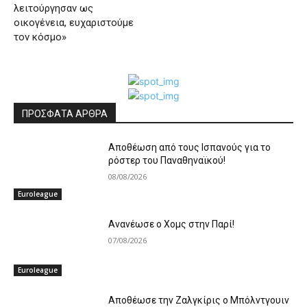
λειτούργησαν ως
οικογένεια, ευχαριστούμε
τον κόσμο»
ΠΡΟΣΦΑΤΑ ΑΡΘΡΑ
Αποθέωση από τους Ισπανούς για το
ρόστερ του Παναθηναϊκού!
08/08/2026
Euroleague
Ανανέωσε ο Χομς στην Παρί!
07/08/2026
Euroleague
Aποθέωσε την Ζαλγκίρις ο Μπόλντγουιν