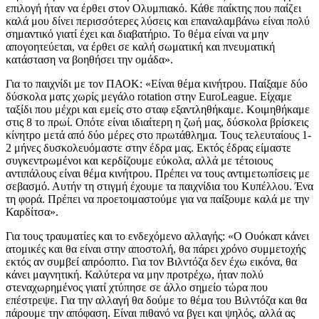
επιλογή ήταν να έρθει στον Ολυμπιακό. Κάθε παίκτης που παίζει
καλά μου δίνει περισσότερες λύσεις και επαναλαμβάνω είναι πολύ
σημαντικό γιατί έχει και διαβατήριο. Το θέμα είναι να μην
απογοητεύεται, να έρθει σε καλή σωματική και πνευματική
κατάσταση να βοηθήσει την ομάδα».
Για το παιχνίδι με τον ΠΑΟΚ: «Είναι θέμα κινήτρου. Παίξαμε δύο
δύσκολα ματς χωρίς μεγάλο rotation στην EuroLeague. Είχαμε
ταξίδι που μέχρι και εμείς στο σταφ εξαντληθήκαμε. Κοιμηθήκαμε
στις 8 το πρωί. Οπότε είναι ιδιαίτερη η ζωή μας, δύσκολα βρίσκεις
κίνητρο μετά από δύο μέρες στο πρωτάθλημα. Τους τελευταίους 1-
2 μήνες δυσκολευόμαστε στην έδρα μας. Εκτός έδρας είμαστε
συγκεντρωμένοι και κερδίζουμε εύκολα, αλλά με τέτοιους
αντιπάλους είναι θέμα κινήτρου. Πρέπει να τους αντιμετωπίσεις με
σεβασμό. Αυτήν τη στιγμή έχουμε τα παιχνίδια του Κυπέλλου. Ένα
τη φορά. Πρέπει να προετοιμαστούμε για να παίξουμε καλά με την
Καρδίτσα».
Για τους τραυματίες και το ενδεχόμενο αλλαγής: «Ο Ουόκαπ κάνει
ατομικές και θα είναι στην αποστολή, θα πάρει χρόνο συμμετοχής
εκτός αν συμβεί απρόοπτο. Για τον Βιλντόζα δεν έχω εικόνα, θα
κάνει μαγνητική. Καλύτερα να μην προτρέχω, ήταν πολύ
στεναχωρημένος γιατί χτύπησε σε άλλο σημείο τώρα που
επέστρεψε. Για την αλλαγή θα δούμε το θέμα του Βιλντόζα και θα
πάρουμε την απόφαση. Είναι πιθανό να βγει και ψηλός, αλλά ας