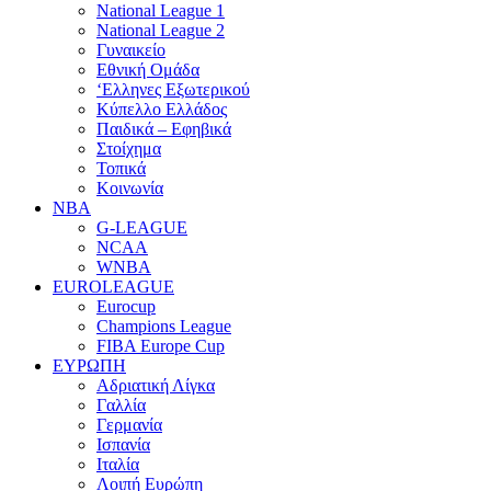
National League 1
National League 2
Γυναικείο
Εθνική Ομάδα
‘Ελληνες Εξωτερικού
Κύπελλο Ελλάδος
Παιδικά – Εφηβικά
Στοίχημα
Τοπικά
Κοινωνία
NBA
G-LEAGUE
NCAA
WNBA
ΕUROLEAGUE
Eurocup
Champions League
FIBA Europe Cup
ΕΥΡΩΠΗ
Αδριατική Λίγκα
Γαλλία
Γερμανία
Ισπανία
Ιταλία
Λοιπή Ευρώπη