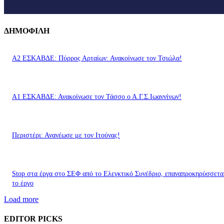
ΔΗΜΟΦΙΛΗ
A2 ΕΣΚΑΒΔΕ: Πύρρος Αρταίων: Ανακοίνωσε τον Τσιώλα!
Α1 ΕΣΚΑΒΔΕ: Ανακοίνωσε τον Τάσσο ο Α.Γ.Σ.Ιωαννίνων!
Περιστέρι: Ανανέωσε με τον Ιτούνας!
Stop στα έργα στο ΣΕΦ από το Ελεγκτικό Συνέδριο, επαναπροκηρύσσετα
το έργο
Load more
EDITOR PICKS