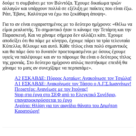
δούμε τι συμβαίνει με τον Βιλντόζα. Έχουμε δικαίωμα τριών
αλλαγών και υπάρχουν πολλά σε εξέλιξη με παίκτες που είναι έξω.
Ράιτ, Έβανς. Καλύτερα να έχω πιο ξεκάθαρη άποψη».
Για το αν είναι ευχαριστημένος με το δεύτερο ημίχρονο: «Θέλω να
είμαι ρεαλιστής. Το σημαντικό ήταν τι κάναμε την Τετάρτη και την
Παρασκευή. Και να χάναμε σήμερα δεν αλλάζει κάτι. Έχουμε
αποδείξει ότι θα πάμε με κίνητρο, έχουμε πάρει τα τρία τελευταία
Κύπελλα, θέλουμε και αυτό. Κάθε τίτλος είναι πολύ σημαντικός
και θα πάμε όσο το δυνατόν προετοιμασμένοι με όσους έχουμε
υγιείς να παλέψουμε και αν το πάρουμε θα είναι ο δεύτερος τίτλος
της χρονιάς. Στο δεύτερο ημίχρονο απλώς πιεστήκαμε επειδή θα
χάναμε το ματς αν συνεχίζαμε να περπατάμε».
A2 ΕΣΚΑΒΔΕ: Πύρρος Αρταίων: Ανακοίνωσε τον Τσιώλα!
Α1 ΕΣΚΑΒΔΕ: Ανακοίνωσε τον Τάσσο ο Α.Γ.Σ.Ιωαννίνων!
Περιστέρι: Ανανέωσε με τον Ιτούνας!
Stop στα έργα στο ΣΕΦ από το Ελεγκτικό Συνέδριο,
επαναπροκηρύσσεται το έργο
Αγρίνιο: Θλίψη για τον αιφνίδιο θάνατο του Δημήτρη
Καρατσώρη!