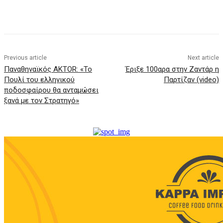
Previous article
Next article
Παναθηναϊκός AKTOR: «Το
Έριξε 100αρα στην Ζαντάρ η
Πουλί του ελληνικού
Παρτίζαν (video)
ποδοσφαίρου θα ανταμώσει
ξανά με τον Στρατηγό»