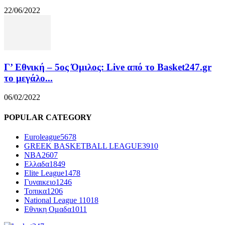
22/06/2022
Γ’ Εθνική – 5ος Όμιλος: Live από το Basket247.gr
το μεγάλο...
06/02/2022
POPULAR CATEGORY
Euroleague
5678
GREEK BASKETBALL LEAGUE
3910
NBA
2607
Ελλαδα
1849
Elite League
1478
Γυναικειο
1246
Τοπικα
1206
National League 1
1018
Εθνικη Ομαδα
1011