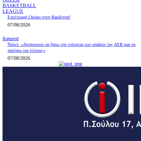
BASKETBALL
LEAGUE
Επιστροφή Οκόρο στην Καρδίτσα!
07/08/2026
featured
Νόλεϊ: «Ανυπομονώ να ζήσω την ενέργεια των οπαδών της ΑΕΚ και να
παλέψω για τίτλους»
07/08/2026