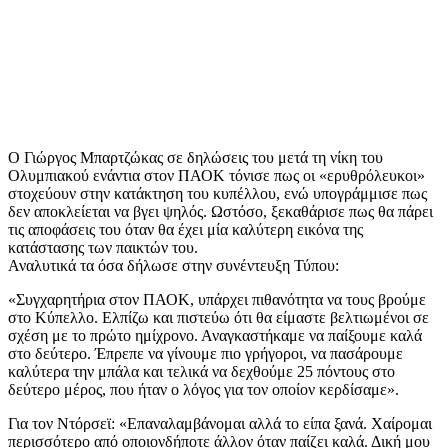
Ο Γιώργος Μπαρτζώκας σε δηλώσεις του μετά τη νίκη του
Ολυμπιακού ενάντια στον ΠΑΟΚ τόνισε πως οι «ερυθρόλευκοι»
στοχεύουν στην κατάκτηση του κυπέλλου, ενώ υπογράμμισε πως
δεν αποκλείεται να βγει ψηλός. Ωστόσο, ξεκαθάρισε πως θα πάρει
τις αποφάσεις του όταν θα έχει μία καλύτερη εικόνα της
κατάστασης των παικτών του.
Αναλυτικά τα όσα δήλωσε στην συνέντευξη Τύπου:
«Συγχαρητήρια στον ΠΑΟΚ, υπάρχει πιθανότητα να τους βρούμε
στο Κύπελλο. Ελπίζω και πιστεύω ότι θα είμαστε βελτιωμένοι σε
σχέση με το πρώτο ημίχρονο. Αναγκαστήκαμε να παίξουμε καλά
στο δεύτερο. Έπρεπε να γίνουμε πιο γρήγοροι, να πασάρουμε
καλύτερα την μπάλα και τελικά να δεχθούμε 25 πόντους στο
δεύτερο μέρος, που ήταν ο λόγος για τον οποίον κερδίσαμε».
Για τον Ντόρσεϊ: «Επαναλαμβάνομαι αλλά το είπα ξανά. Χαίρομαι
περισσότερο από οποιονδήποτε άλλον όταν παίζει καλά. Δική μου