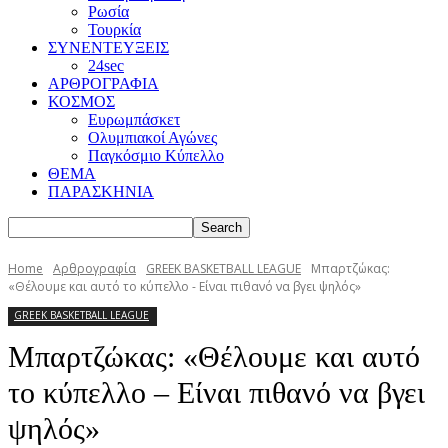
Ρωσία
Τουρκία
ΣΥΝΕΝΤΕΥΞΕΙΣ
24sec
ΑΡΘΡΟΓΡΑΦΙΑ
ΚΟΣΜΟΣ
Ευρωμπάσκετ
Ολυμπιακοί Αγώνες
Παγκόσμιο Κύπελλο
ΘΕΜΑ
ΠΑΡΑΣΚΗΝΙΑ
Home
Αρθρογραφία
GREEK BASKETBALL LEAGUE
Μπαρτζώκας:
«Θέλουμε και αυτό το κύπελλο - Είναι πιθανό να βγει ψηλός»
GREEK BASKETBALL LEAGUE
Μπαρτζώκας: «Θέλουμε και αυτό
το κύπελλο – Είναι πιθανό να βγει
ψηλός»