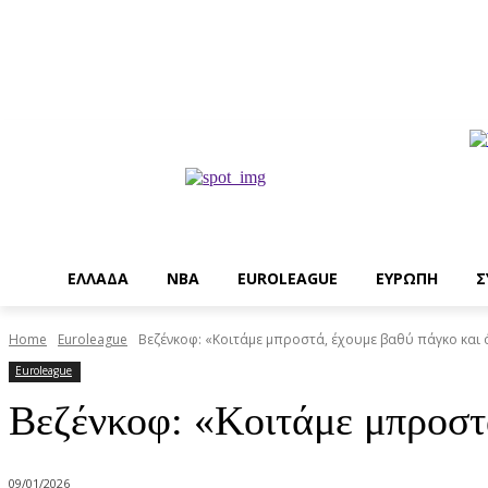
EΛΛΑΔΑ
NBA
ΕUROLEAGUE
ΕΥΡΩΠΗ
Σ
Home
Euroleague
Βεζένκοφ: «Κοιτάμε μπροστά, έχουμε βαθύ πάγκο και ό
Euroleague
Βεζένκοφ: «Κοιτάμε μπροστά
09/01/2026