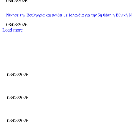
08/08/2026
Nίκησε την Βουλγαρία και παίζει με Ισλανδία για την 5η θέση η Εθνική 
08/08/2026
Load more
ΕΠΙΛΟΓΕΣ ΣΥΝΤΑΚΤΗ
Νίκη για την Εθνική Κορασίδων επί της Δανίας και πρώτη θέση στον όμι
08/08/2026
Μισιακός: «Αναλαμβάνω την ευθύνη – Η κούραση μας κατέβαλε»
08/08/2026
ΝΒΑ: Στην κορυφή του Top-10 των καρφωμάτων για τη σεζόν 2025/26 ο 
08/08/2026
ΔΗΜΟΦΙΛΗ ΑΡΘΡΑ