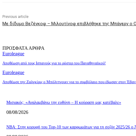
Previous article
Με δίδυμο Βεζένκοφ – Μιλουτίνοφ επιβλήθηκε της Μπάγερν ο 
ΠΡΟΣΦΑΤΑ ΑΡΘΡΑ
Euroleague
Αποθέωση από τους Ισπανούς για το ρόστερ του Παναθηναϊκού!
Euroleague
Aποθέωσε την Ζαλγκίρις ο Μπόλντγουιν για το συμβόλαιο που έδωσαν στον Έβαν
Μισιακός: «Αναλαμβάνω την ευθύνη – Η κούραση μας κατέβαλε»
08/08/2026
ΝΒΑ: Στην κορυφή του Top-10 των καρφωμάτων για τη σεζόν 2025/26 ο Ά