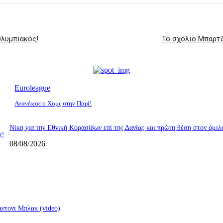
Ολυμπιακός!
Το σχόλιο Μπαρτζ
Euroleague
Ανανέωσε ο Χομς στην Παρί!
Νίκη για την Εθνική Κορασίδων επί της Δανίας και πρώτη θέση στον όμιλ
ς!
08/08/2026
ντονι Μπλακ (video)