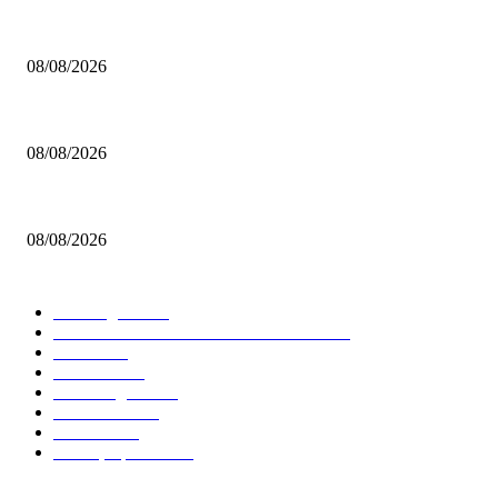
Νίκη για την Εθνική Κορασίδων επί της Δανίας και πρώτη θέση στον όμι
08/08/2026
Μισιακός: «Αναλαμβάνω την ευθύνη – Η κούραση μας κατέβαλε»
08/08/2026
ΝΒΑ: Στην κορυφή του Top-10 των καρφωμάτων για τη σεζόν 2025/26 ο 
08/08/2026
ΔΗΜΟΦΙΛΕΙΣ ΚΑΤΗΓΟΡΙΕΣ
Euroleague
5680
GREEK BASKETBALL LEAGUE
3914
NBA
2610
Ελλαδα
1850
Elite League
1479
Γυναικειο
1247
Τοπικα
1206
Εθνικη Ομαδα
1020