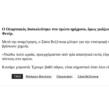
Ο Ολυμπιακός δυσκολεύτηκε στο πρώτο ημίχρονο, όμως γκάζωσε 
Φενέρ.
Μετά την αναμέτρηση, ο Σάσα Βεζένκοφ μίλησε για την επιστροφή τ
βρίσκουν χημεία.
«Νιώθω πολύ ωραία, προερχόμασταν από τρία απαιτητικά εκτός έδρα
πόντους στο πρώτο.
Κοιτάμε μπροστά. Έχουμε βαθύ πάγκο, είναι σημαντικό όταν όλοι είν
TAGS
Μπάγερν Μονάχου
Ολυμπιακός
Σάσα Βεζένκοφ
Share