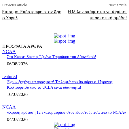
Previous article
Next article
Επίσημο: Επέστρεψε στον Άρη
Η Μίλαν σκέφτεται να ιδρύσει
ο Χάρελ
μπασκετική ομάδα!
ΠΡΟΣΦΑΤΑ ΑΡΘΡΑ
NCAA
Στο Kansas State η Τζωάνα Ταμπάκου του Αθηναϊκού!
06/08/2026
featured
Έχουν ξεφύγει τα πράγματα! Τα λεφτά που θα πάρει ο 17χρονος
Κοστούριτσα απο το UCLA ειναι αδιανόητα!
10/07/2026
NCAA
«Χρυσή πρόταση 12 εκατομμυρίων στον Κουστούριτσα από το NCAA»
04/07/2026