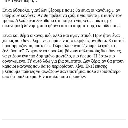
“τι θα γίνει τώρα;”.
Είναι δύσκολο, γιατί δεν ξέρουμε ποιες θα είναι οι κανόνες… αν
υπάρξουν κανόνες. Αν θα πρέπει να ζούμε για πάντα με αυτόν τον
τρόπο. Αλλά είναι ξεκάθαρο ότι μπήκε ένας νέος παίκτης με
οικονομική δύναμη, που φέρνει και το κομμάτι της εκπαίδευσης.
Είναι και θέμα οικονομικό, αλλά και αγωνιστικό. Πριν ήταν ένας
χώρος που δεν πλήρωνε, τώρα είναι το ακριβώς αντίθετο. Κι αυτοί
προσαρμόζονται, πιστεύω. Τώρα όλα είναι “έχουμε λεφτά, τα
ξοδεύουμε”. Άρχισαν να προσλαμβάνουν αθλητικούς διευθυντές,
να χτίζουν ένα πιο δομημένο μοντέλο, πιο ήρεμο. Ή έστω πιο
οργανωμένο. Γι’ αυτό λέω για βιωσιμότητα. Δεν ξέρω αν θα μπουν
κάποιοι κανόνες που θα το περιορίσουν λίγο. Εκεί επίσης
βλέπουμε παίκτες να αλλάζουν πανεπιστήμια, πολύ περισσότερο
από ό,τι παλιότερα. Είναι καλό αυτό ή κακό;».