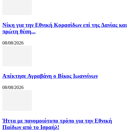
Νίκη για την Εθνική Κορασίδων επί της Δανίας και
πρώτη θέση...
08/08/2026
Απέκτησε Αγραβάνη ο Βίκος Ιωαννίνων
08/08/2026
Ήττα με πανομοιότυπο τρόπο για την Εθνική
Παίδων από το Ισραήλ!