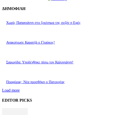
ΔΗΜΟΦΙΛΗ
Χωρίς Παπαγιάννη στο ξεκίνημα της σεζόν η Εφές
Ανακοίνωσε Καρατζά ο Γλαύκος!
Σαρωνίδα: Υποδέχθηκε πίσω τον Καλογιάννη!
Πορφύρας: Νέα προσθήκη ο Πατουχέας
Load more
EDITOR PICKS