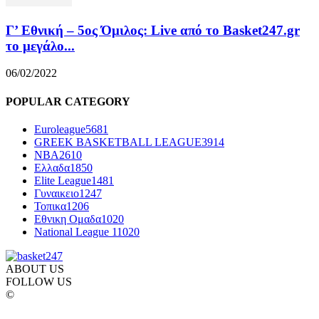
Γ’ Εθνική – 5ος Όμιλος: Live από το Basket247.gr
το μεγάλο...
06/02/2022
POPULAR CATEGORY
Euroleague
5681
GREEK BASKETBALL LEAGUE
3914
NBA
2610
Ελλαδα
1850
Elite League
1481
Γυναικειο
1247
Τοπικα
1206
Εθνικη Ομαδα
1020
National League 1
1020
ABOUT US
FOLLOW US
©