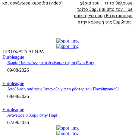
και οργάνωσε κερκίδα (video)
χέρια του … τι το θέλουμε
τρίτο 3άρι και από τον … με
παίκτη Eurocup θα φτάσουμε
στην κορυφή της Ευρώπης;
ΠΡΟΣΦΑΤΑ ΑΡΘΡΑ
Euroleague
Χωρίς Παπαγιάννη στο ξεκίνημα της σεζόν η Εφές
09/08/2026
Euroleague
Αποθέωση από τους Ισπανούς για το ρόστερ του Παναθηναϊκού!
08/08/2026
Euroleague
Ανανέωσε ο Χομς στην Παρί!
07/08/2026