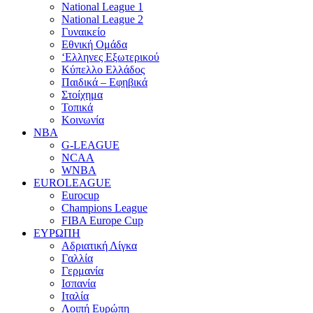
National League 1
National League 2
Γυναικείο
Εθνική Ομάδα
‘Ελληνες Εξωτερικού
Κύπελλο Ελλάδος
Παιδικά – Εφηβικά
Στοίχημα
Τοπικά
Κοινωνία
NBA
G-LEAGUE
NCAA
WNBA
ΕUROLEAGUE
Eurocup
Champions League
FIBA Europe Cup
ΕΥΡΩΠΗ
Αδριατική Λίγκα
Γαλλία
Γερμανία
Ισπανία
Ιταλία
Λοιπή Ευρώπη