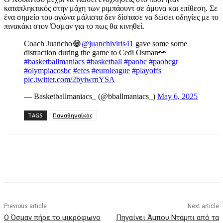
καταπληκτικός στην μάχη των ριμπάουντ σε άμυνα και επίθεση. Σε
ένα σημείο του αγώνα μάλιστα δεν δίστασε να δώσει οδηγίες με το
πινακάκι στον Όσμαν για το πως θα κινηθεί.
Coach Juancho😂
@juanchiviris41
gave some some
distraction during the game to Cedi Osman👀
#basketballmaniacs
#basketball
#paobc
#paobcgr
#olympiacosbc
#efes
#euroleague
#playoffs
pic.twitter.com/2byiwrnYSA
— Basketballmaniacs_ (@bballmaniacs_)
May 6, 2025
TAGS
Παναθηναϊκός
Previous article
Next article
O Όσμαν πήρε το μικρόφωνο
Πηγαίνει Άμπου Ντάμπι από τα