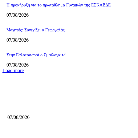
Η προκήρυξη για το πρωτάθλημα Γυναικών της ΕΣΚΑΒΔΕ
07/08/2026
Mαχητές: Συνεχίζει ο Γεωργαλάς
07/08/2026
Στην Γαλατασαράϊ ο Σμαϊλαγκιτς!
07/08/2026
Load more
ΕΠΙΛΟΓΕΣ ΣΥΝΤΑΚΤΗ
Επέστρεψε στο ΝΒΑ ο Λόνι Γουόκερ!
07/08/2026
Η προκήρυξη για το πρωτάθλημα Γυναικών της ΕΣΚΑΒΔΕ