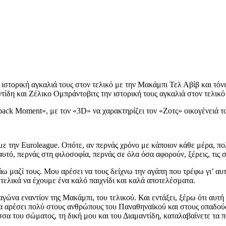
στορική αγκαλιά τους στον τελικό με την Μακάμπι Τελ Αβίβ και τόνισ
δη και Ζέλικο Ομπράντοβιτς την ιστορική τους αγκαλιά στον τελικό
ack Moment», με τον «3D» να χαρακτηρίζει τον «Ζοτς» οικογένειά το
 την Euroleague. Οπότε, αν περνάς χρόνο με κάποιον κάθε μέρα, πολ
 αυτό, περνάς στη φιλοσοφία, περνάς σε όλα όσα αφορούν, ξέρεις, τις
λάω μαζί τους. Μου αρέσει να τους δείχνω την αγάπη που τρέφω γι’ α
 τελικά να έχουμε ένα καλό παιχνίδι και καλά αποτελέσματα.
γώνα εναντίον της Μακάμπι, του τελικού. Και εντάξει, ξέρω ότι αυτή
 όλα αρέσει πολύ στους ανθρώπους του Παναθηναϊκού και στους οπαδού
ώσσα του σώματος, τη δική μου και του Διαμαντίδη, καταλαβαίνετε τα π