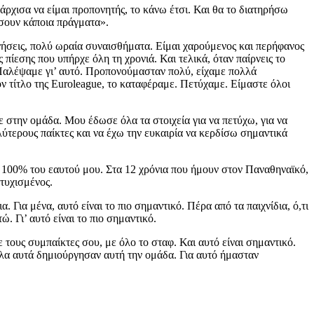
 άρχισα να είμαι προπονητής, το κάνω έτσι. Και θα το διατηρήσω
δώσουν κάποια πράγματα».
νήσεις, πολύ ωραία συναισθήματα. Είμαι χαρούμενος και περήφανος
πίεσης που υπήρχε όλη τη χρονιά. Και τελικά, όταν παίρνεις το
 Παλέψαμε γι’ αυτό. Προπονούμασταν πολύ, είχαμε πολλά
ον τίτλο της Euroleague, το καταφέραμε. Πετύχαμε. Είμαστε όλοι
ε στην ομάδα. Μου έδωσε όλα τα στοιχεία για να πετύχω, για να
λύτερους παίκτες και να έχω την ευκαιρία να κερδίσω σημαντικά
 100% του εαυτού μου. Στα 12 χρόνια που ήμουν στον Παναθηναϊκό,
τυχισμένος.
ια μένα, αυτό είναι το πιο σημαντικό. Πέρα από τα παιχνίδια, ό,τι
. Γι’ αυτό είναι το πιο σημαντικό.
 τους συμπαίκτες σου, με όλο το σταφ. Και αυτό είναι σημαντικό.
 Όλα αυτά δημιούργησαν αυτή την ομάδα. Για αυτό ήμασταν