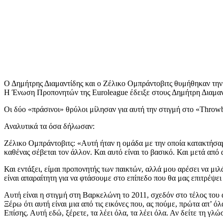
Ο Δημήτρης Διαμαντίδης και ο Ζέλικο Ομπράντοβιτς θυμήθηκαν την ι
Η Ένωση Προπονητών της Euroleague έδειξε στους Δημήτρη Διαμαντί
Οι δύο «πράσινοι» θρύλοι μίλησαν για αυτή την στιγμή στο «Throwb
Αναλυτικά τα όσα δήλωσαν:
Ζέλικο Ομπράντοβιτς: «Αυτή ήταν η ομάδα με την οποία κατακτήσαμε
καθένας σέβεται τον άλλον. Και αυτό είναι το βασικό. Και μετά από
Και εντάξει, είμαι προπονητής των παικτών, αλλά μου αρέσει να μι
είναι απαραίτητη για να φτάσουμε στο επίπεδο που θα μας επιτρέψει
Αυτή είναι η στιγμή στη Βαρκελώνη το 2011, σχεδόν στο τέλος του α
Ξέρω ότι αυτή είναι μια από τις εικόνες που, ας πούμε, πρώτα απ’
Επίσης. Αυτή εδώ, ξέρετε, τα λέει όλα, τα λέει όλα. Αν δείτε τη γλ