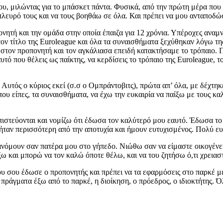
 μου, μιλώντας για το μπάσκετ πάντα. Φυσικά, από την πρώτη μέρα που
το πλευρό τους και να τους βοηθάω σε όλα. Και πρέπει να μου ανταπο
νητή και την ομάδα στην οποία έπαιζα για 12 χρόνια. Υπέροχες αναμ
ν τίτλο της Euroleague και όλα τα συναισθήματα ξεχύθηκαν λόγω της 
 στον προπονητή και τον αγκάλιασα επειδή κατακτήσαμε το τρόπαιο.
τό που θέλεις ως παίκτης, να κερδίσεις το τρόπαιο της Euroleague, τ
Αυτός ο κύριος εκεί (σ.σ ο Ομπράντοβιτς), πρώτα απ’ όλα, με δέχτηκ
υ είπες, τα συναισθήματα, να έχω την ευκαιρία να παίξω με τους κα
πιστεύονται και νομίζω ότι έδωσα τον καλύτερό μου εαυτό. Έδωσα το
 ήταν περισσότερη από την αποτυχία και ήμουν ευτυχισμένος. Πολύ ευ
μουν σαν πατέρα μου στο γήπεδο. Νιώθω σαν να είμαστε οικογένεια. Γ
έξω και μπορώ να τον καλώ όποτε θέλω, και να του ζητήσω ό,τι χρειαστώ
ου σου έδωσε ο προπονητής και πρέπει να τα εφαρμόσεις στο παρκέ με
α πράγματα έξω από το παρκέ, η διοίκηση, ο πρόεδρος, ο ιδιοκτήτης.