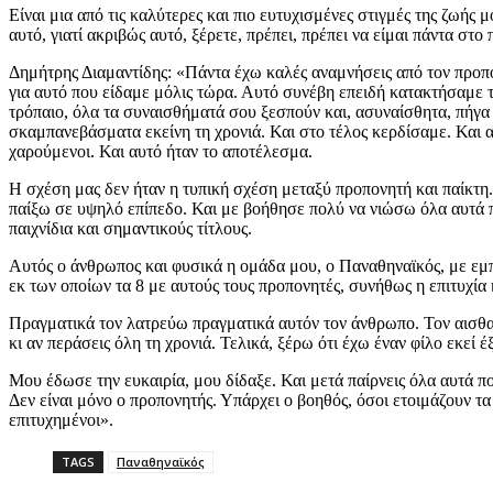
Είναι μια από τις καλύτερες και πιο ευτυχισμένες στιγμές της ζωής
αυτό, γιατί ακριβώς αυτό, ξέρετε, πρέπει, πρέπει να είμαι πάντα σ
Δημήτρης Διαμαντίδης: «Πάντα έχω καλές αναμνήσεις από τον προπο
για αυτό που είδαμε μόλις τώρα. Αυτό συνέβη επειδή κατακτήσαμε το
τρόπαιο, όλα τα συναισθήματά σου ξεσπούν και, ασυναίσθητα, πήγα
σκαμπανεβάσματα εκείνη τη χρονιά. Και στο τέλος κερδίσαμε. Και αυ
χαρούμενοι. Και αυτό ήταν το αποτέλεσμα.
Η σχέση μας δεν ήταν η τυπική σχέση μεταξύ προπονητή και παίκτη. 
παίξω σε υψηλό επίπεδο. Και με βοήθησε πολύ να νιώσω όλα αυτά πο
παιχνίδια και σημαντικούς τίτλους.
Αυτός ο άνθρωπος και φυσικά η ομάδα μου, ο Παναθηναϊκός, με εμ
εκ των οποίων τα 8 με αυτούς τους προπονητές, συνήθως η επιτυχία
Πραγματικά τον λατρεύω πραγματικά αυτόν τον άνθρωπο. Τον αισθανό
κι αν περάσεις όλη τη χρονιά. Τελικά, ξέρω ότι έχω έναν φίλο εκεί 
Μου έδωσε την ευκαιρία, μου δίδαξε. Και μετά παίρνεις όλα αυτά π
Δεν είναι μόνο ο προπονητής. Υπάρχει ο βοηθός, όσοι ετοιμάζουν τ
επιτυχημένοι».
TAGS
Παναθηναϊκός