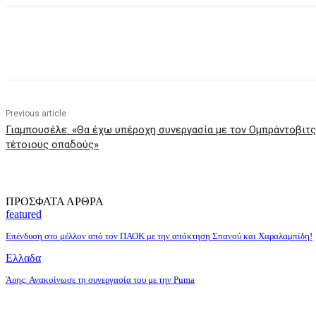
Share
Previous article
Γιαμπουσέλε: «Θα έχω υπέροχη συνεργασία με τον Ομπράντοβιτς-
τέτοιους οπαδούς»
ΠΡΟΣΦΑΤΑ ΑΡΘΡΑ
featured
Επένδυση στο μέλλον από τον ΠΑΟΚ με την απόκτηση Σπανού και Χαραλαμπίδη!
Ελλαδα
Άρης: Ανακοίνωσε τη συνεργασία του με την Puma