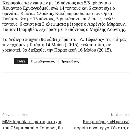
Κορυφαίος των νικητών με 16 πόντους και 5/5 τρίποντα ο
Χουάντσο Ερνανγκόμεθ, ενώ 14 πόντους και 6 ασίστ είχε ο
ορεξάτος Κώστας Σλούκας. Καλή παρουσία από τον Ομέρ
Γιούρτσεβεν με 15 πόντους, 5 ριμπάουντ και 2 τάπες, ενώ 9
πόντους, 6 ασίστ και 3 κλεψίματα μέτρησε ο Λορέντζο Μπράουν.
Για τον Προμηθέα, ξεχώρισε με 16 πόντους ο Μιχάλης Λούντζης.
Το δεύτερο παιχνίδι θα λάβει χώρα στο «Δ. Τόφαλος» της Πάτρας
την ερχόμενη Τετάρτη 14 Μαΐου (20:15), ενώ το τρίτο, αν
χρειαστεί, θα διεξαχθεί την Παρασκευή 16 Μαΐου (20:15).
TAGS
Παναθηναϊκός
Προμηθέας
Previous article
Next article
MME Iσραήλ: «Πρώτος στόχος
Κουμπούρας: «Η φετινή
του Ολυμπιακού ο Γουόρντ, θα
πορεία είναι έργο Σάκοτα, ο