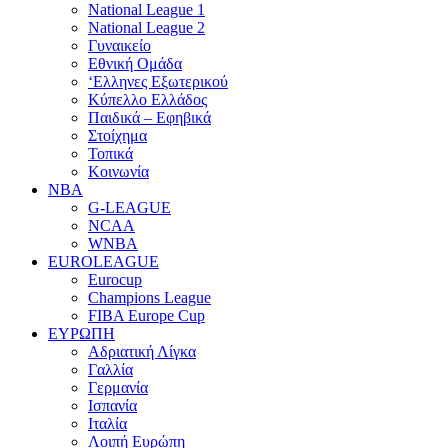
National League 1
National League 2
Γυναικείο
Εθνική Ομάδα
‘Ελληνες Εξωτερικού
Κύπελλο Ελλάδος
Παιδικά – Εφηβικά
Στοίχημα
Τοπικά
Κοινωνία
NBA
G-LEAGUE
NCAA
WNBA
ΕUROLEAGUE
Eurocup
Champions League
FIBA Europe Cup
ΕΥΡΩΠΗ
Αδριατική Λίγκα
Γαλλία
Γερμανία
Ισπανία
Ιταλία
Λοιπή Ευρώπη