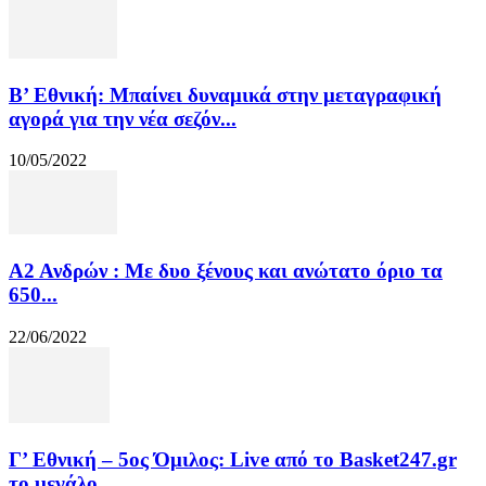
Β’ Εθνική: Μπαίνει δυναμικά στην μεταγραφική
αγορά για την νέα σεζόν...
10/05/2022
Α2 Ανδρών : Με δυο ξένους και ανώτατο όριο τα
650...
22/06/2022
Γ’ Εθνική – 5ος Όμιλος: Live από το Basket247.gr
το μεγάλο...