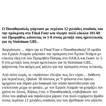
Ο Παναθηναϊκός γιόρτασε με περίπου 12 χιλιάδες οπαδούς του
την πρόκριση στο Final Four και νίκησε πολύ εύκολα 101-69
τον Προμηθέα, κάνοντας το 1-0 στους μεταξύ τους ημιτελικούς
για τη Stoiximan GBL.
Διοργάνωσε… πάρτι για το Final Four ο Παναθηναϊκός! Η ομάδα
του Εργκίν Αταμάν γιόρτασε την πρόκριση στο Άμπου Ντάμπι με
εύκολη νίκη επί του Προμηθέα Πάτρας στο ΟΑΚΑ και έκανε το 1-
0 στη μεταξύ τους σειρά ημιτελικών για τη Stoiximan GBL,
ψάχνοντας ένα ακόμη ροζ φύλλο για την πρόκριση στους τελικούς.
Από πολύ νωρίς, οι «πράσινοι» έδειξαν πως δεν είχαν… διάθεση
για περιπέτειες, έβαλαν 58 πόντους με 9 τρίποντα στο πρώτο
ημίχρονο και πήραν μία διαφορά την οποία προστάτευσαν και
επέκτειναν μέχρι το φινάλε, με τον Εργκίν Αταμάν να μοιράζει τον
χρόνο σε όλους. Κάπως έτσι, ο Παναθηναϊκός επιβεβαίωσε τον
τίτλο του φαβορί και παράλληλα χάρισε ένα πολύ ευχάριστο βράδυ
στους περίπου 12 χιλιάδες οπαδούς του που βρέθηκαν στο γήπεδο.