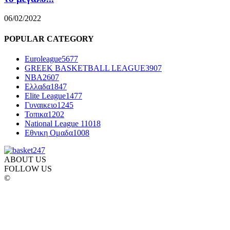
06/02/2022
POPULAR CATEGORY
Euroleague
5677
GREEK BASKETBALL LEAGUE
3907
NBA
2607
Ελλαδα
1847
Elite League
1477
Γυναικειο
1245
Τοπικα
1202
National League 1
1018
Εθνικη Ομαδα
1008
ABOUT US
FOLLOW US
©