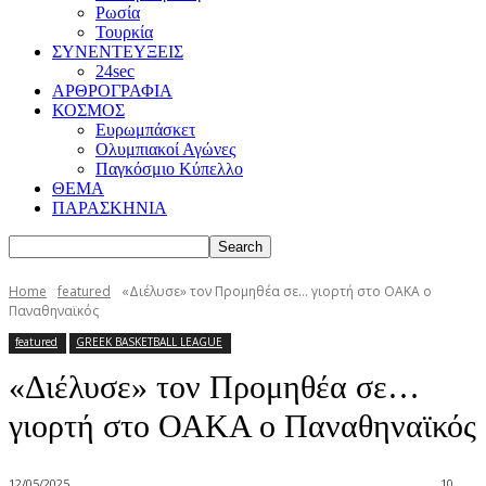
Ρωσία
Τουρκία
ΣΥΝΕΝΤΕΥΞΕΙΣ
24sec
ΑΡΘΡΟΓΡΑΦΙΑ
ΚΟΣΜΟΣ
Ευρωμπάσκετ
Ολυμπιακοί Αγώνες
Παγκόσμιο Κύπελλο
ΘΕΜΑ
ΠΑΡΑΣΚΗΝΙΑ
Home
featured
«Διέλυσε» τον Προμηθέα σε... γιορτή στο ΟΑΚΑ ο
Παναθηναϊκός
featured
GREEK BASKETBALL LEAGUE
«Διέλυσε» τον Προμηθέα σε…
γιορτή στο ΟΑΚΑ ο Παναθηναϊκός
12/05/2025
10