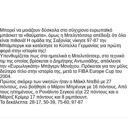
Μπορεί να μοιάζουν δύσκολα στο σύγχρονο ευρωπαϊκό
μπάσκετ τα «θαύματα», όμως η Μιτελντόιτσερ απέδειξε ότι όλα
είναι πιθανά! Η ομάδα της Σαξονίας νίκησε 97-87 την
Μπάμπεργκ και κατέκτησε το Κύπελλο Γερμανίας για πρώτη
φορά στην ιστορία της!
Υπενθυμίζεται πως στα ημιτελικά η Μιτελντόιτσερ, στο τεχνικό
τιμ της οποίας βρίσκεται ο Δημήτρης Αντωνιάδης, απέκλεισε
την «Ευρωλιγκάτη» Μπάγερν Μονάχου. Πρόκειται για τον μόλις
δεύτερο τίτλο στην ιστορία της, μετά το FIBA Europe Cup του
2004.
Πρώτος σκόρερ των νικητών ήταν ο Μάικλ ΝτεΒό με 27
πόντους, ενώ βοήθησε ο Μάρτιν Μπρένιγκ με 16 πόντους. Από
τους ηττημένους, ο Ρονάλντο Σεγκού είχε 22 πόντους και ο
Μόριτζ Κρίμερ 17 πόντους και 8 ριμπάουντ.
Τα δεκάλεπτα: 28-17, 50-39, 75-60, 97-87