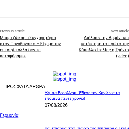
Previous article
Next article
Μπαρτζώκας: «Συγχαρητήρια
Διέλυσε την Αρμάνι και
στον Παναθηναϊκό – Είχαμε την
κατέκτησε το πρώτο της
ευκαιρία αλλά δεν τα
Κύπελλο Ιταλίας η Τρέντο
καταφέραμε»
(video)
ΠΡΟΣΦΑΤΑ ΑΡΘΡΑ
Άλμπα Βερολίνου: Έδεσε τον Καγίλ για τα
επόμενα πέντε χρόνια!
07/08/2026
Γερμανία
Και επίσημα στον πάγκο της Μπάγερν ο Γκαβ