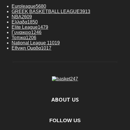
Euroleague
5680
GREEK BASKETBALL LEAGUE
3913
NBA
2609
Ελλαδα
1850
Elite League
1479
Γυναικειο
1246
Τοπικα
1206
National League 1
1019
Εθνικη Ομαδα
1017
ABOUT US
FOLLOW US