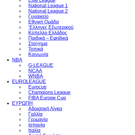
Elite League
National League 1
National League 2
Γυναικείο
Εθνική Ομάδα
‘Ελληνες Εξωτερικού
Κύπελλο Ελλάδος
Παιδικά – Εφηβικά
Στοίχημα
Τοπικά
Κοινωνία
NBA
G-LEAGUE
NCAA
WNBA
ΕUROLEAGUE
Eurocup
Champions League
FIBA Europe Cup
ΕΥΡΩΠΗ
Αδριατική Λίγκα
Γαλλία
Γερμανία
Ισπανία
Ιταλία