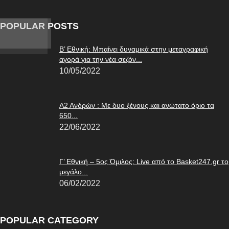
POPULAR POSTS
Β’ Εθνική: Μπαίνει δυναμικά στην μεταγραφική
αγορά για την νέα σεζόν...
10/05/2022
Α2 Ανδρών : Με δυο ξένους και ανώτατο όριο τα
650...
22/06/2022
Γ’ Εθνική – 5ος Όμιλος: Live από το Basket247.gr το
μεγάλο...
06/02/2022
POPULAR CATEGORY