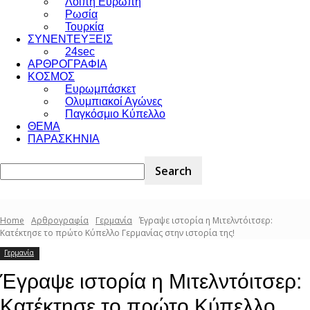
Λοιπή Ευρώπη
Ρωσία
Τουρκία
ΣΥΝΕΝΤΕΥΞΕΙΣ
24sec
ΑΡΘΡΟΓΡΑΦΙΑ
ΚΟΣΜΟΣ
Ευρωμπάσκετ
Ολυμπιακοί Αγώνες
Παγκόσμιο Κύπελλο
ΘΕΜΑ
ΠΑΡΑΣΚΗΝΙΑ
Home
Αρθρογραφία
Γερμανία
Έγραψε ιστορία η Μιτελντόιτσερ:
Κατέκτησε το πρώτο Κύπελλο Γερμανίας στην ιστορία της!
Γερμανία
Έγραψε ιστορία η Μιτελντόιτσερ:
Κατέκτησε το πρώτο Κύπελλο