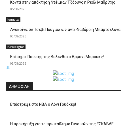
Κοντά στην απόκτηση Ντέιμιαν Τζόουνς η Ρεάλ Μαδρίτης
05/08/2026
Ισπανια
Ανακοίνωσε Τσέβι Πουγιόλ ως αντι-Ναβάρο η Μπαρτσελόνα
03/08/2026
Euroleague
Επίσημο: Παίκτης της Βαλένθια ο Άρμονι Μπρουκς!
03/08/2026
ΔΗΜΟΦΙΛΗ
Επέστρεψε στο ΝΒΑ ο Λόνι Γουόκερ!
Η προκήρυξη για το πρωτάθλημα Γυναικών της ΕΣΚΑΒΔΕ