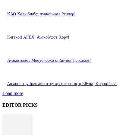
ΚΑΟ Χαλκιδικής: Ανακοίνωσε Ρέμπερ!
Kerakoll ΑΓΕΧ: Ανακοίνωσε Χορν!
Ανακοίνωσαν Μοσχόπουλο οι Δαναοί Τρικάλων!
Διέλυσε την Ιρλανδία στην πρεμιέρα της η Εθνική Κορασίδων!
Load more
EDITOR PICKS