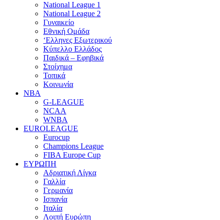
National League 1
National League 2
Γυναικείο
Εθνική Ομάδα
‘Ελληνες Εξωτερικού
Κύπελλο Ελλάδος
Παιδικά – Εφηβικά
Στοίχημα
Τοπικά
Κοινωνία
NBA
G-LEAGUE
NCAA
WNBA
ΕUROLEAGUE
Eurocup
Champions League
FIBA Europe Cup
ΕΥΡΩΠΗ
Αδριατική Λίγκα
Γαλλία
Γερμανία
Ισπανία
Ιταλία
Λοιπή Ευρώπη