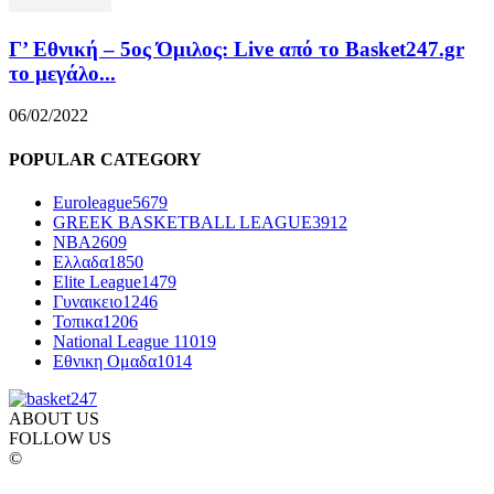
Γ’ Εθνική – 5ος Όμιλος: Live από το Basket247.gr
το μεγάλο...
06/02/2022
POPULAR CATEGORY
Euroleague
5679
GREEK BASKETBALL LEAGUE
3912
NBA
2609
Ελλαδα
1850
Elite League
1479
Γυναικειο
1246
Τοπικα
1206
National League 1
1019
Εθνικη Ομαδα
1014
ABOUT US
FOLLOW US
©