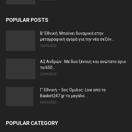
POPULAR POSTS
Β’ Εθνική: Μπαίνει δυναμικά στην
μεταγραφική αγορά για την νέα σεζόν...
10/05/2022
Α2 Ανδρών : Με δυο ξένους και ανώτατο όριο
τα 650...
22/06/2022
Γ’ Εθνική – 5ος Όμιλος: Live από το
Basket247.gr το μεγάλο...
06/02/2022
POPULAR CATEGORY