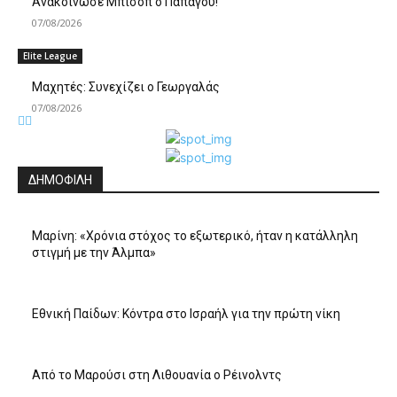
Aνακοίνωσε Μπίσοπ ο Παπάγου!
07/08/2026
Elite League
Mαχητές: Συνεχίζει ο Γεωργαλάς
07/08/2026
ΔΗΜΟΦΙΛΗ
Μαρίνη: «Χρόνια στόχος το εξωτερικό, ήταν η κατάλληλη
στιγμή με την Άλμπα»
Εθνική Παίδων: Κόντρα στο Ισραήλ για την πρώτη νίκη
Από το Μαρούσι στη Λιθουανία ο Ρέινολντς