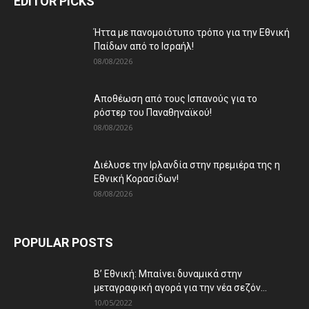
EDITOR PICKS
Ήττα με πανομοιότυπο τρόπο για την Εθνική
Παίδων από το Ισραήλ!
08/08/2026
Αποθέωση από τους Ισπανούς για το
ρόστερ του Παναθηναϊκού!
08/08/2026
Διέλυσε την Ιρλανδία στην πρεμιέρα της η
Εθνική Κορασίδων!
08/08/2026
POPULAR POSTS
Β’ Εθνική: Μπαίνει δυναμικά στην
μεταγραφική αγορά για την νέα σεζόν...
10/05/2022