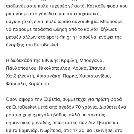
αισθανόμαστε πολύ τυχερές γι’ αυτό. Και κάθε φορά που
μπαίνουμε στο γήπεδο είναι ανατριχιαστικό,
συγκινητικό, είναι πολύ ωραίο συναίσθημα. Μπορούμε
να πάρουμε τεράστια ώθηση από το κοινό», δήλωσε
μεταξύ άλλων στο sport-fm.gr η Φασούλα, ενόψει της
έναρξης του EuroBasket.
Η δωδεκάδα της Εθνικής: Κριμίλη, Μποσγανά,
Παυλοπούλου, Νικολοπούλου, Λούκα, Σπανού,
Χατζηλεοντή, Χριστινάκη, Παρκς, Χαιριστανίδου,
Φασούλα, Καρλάφτη.
Όσον αφορά την Ελβετία, συμμετέχει για πρώτη φορά
σε EuroBasket μετά από σχεδόν 70 χρόνια. Διαθέτει ένα
ρόστερ χωρίς μεγάλο βάθος, αλλά με αρκετές
σημαντικές μονάδες, όπως αυτές των Λιν Σβαρτς και
Εβίτα Ερμινιάρ. Νωρίτερα, στις 17:30, θα ξεκινήσει στο