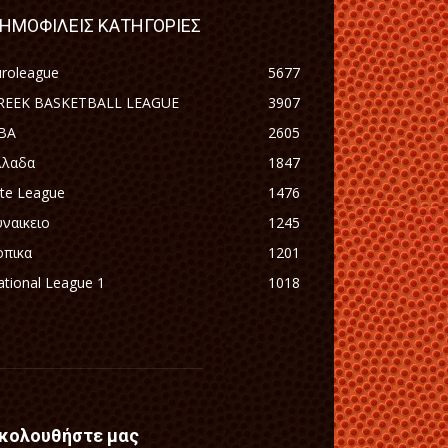
ΗΜΟΦΙΛΕΙΣ ΚΑΤΗΓΟΡΙΕΣ
uroleague
5677
REEK BASKETBALL LEAGUE
3907
BA
2605
λλαδα
1847
ite League
1476
υναικειο
1245
οπικα
1201
tional League 1
1018
κολουθήστε μας