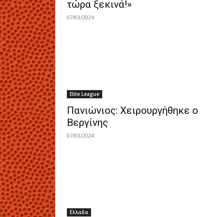
τώρα ξεκινά!»
07/03/2024
Elite League
Πανιώνιος: Χειρουργήθηκε ο
Βεργίνης
07/03/2024
Ελλαδα