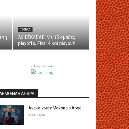
ΤΟΠΙΚΑ
α τη
Α2 ΕΣΚΑΒΔΕ: Με 15 ομάδες,
playoffs, Final 4 και playout!
- Advertisment -
ΔΗΜΟΦΙΛΗ ΑΡΘΡΑ
Ανακοίνωσε Μοκόκα ο Άρης
06/08/2026