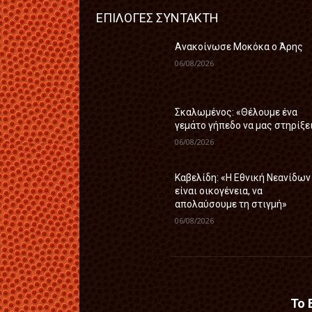
ΕΠΙΛΟΓΕΣ ΣΥΝΤΑΚΤΗ
Ανακοίνωσε Μοκόκα ο Άρης
06/08/2026
Σκαλωμένος: «Θέλουμε ένα
γεμάτο γήπεδο να μας στηρίξε
06/08/2026
Καβελίδη: «Η Εθνική Νεανίδων
είναι οικογένεια, να
απολαύσουμε τη στιγμή»
06/08/2026
Το 