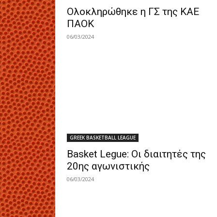
Ολοκληρώθηκε η ΓΣ της ΚΑΕ
ΠΑΟΚ
06/03/2024
GREEK BASKETBALL LEAGUE
Basket Legue: Οι διαιτητές της
20ης αγωνιστικής
06/03/2024