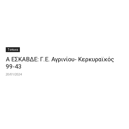
Τοπικα
Α ΕΣΚΑΒΔΕ: Γ.Ε. Αγρινίου- Κερκυραϊκός
99-43
20/01/2024