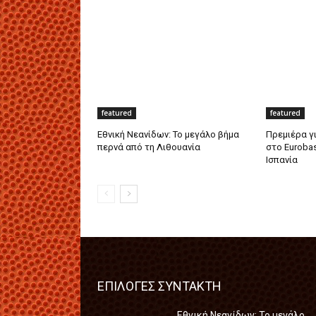
featured
featured
Εθνική Νεανίδων: Το μεγάλο βήμα
Πρεμιέρα γι
περνά από τη Λιθουανία
στο Euroba
Ισπανία
ΕΠΙΛΟΓΕΣ ΣΥΝΤΑΚΤΗ
Εθνική Νεανίδων: Το μεγάλο