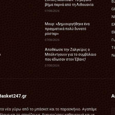
E
βήμα περνά από τη Λιθουανία
G
07/08/2026
N
Ε
Μουρ: «Δημιουργήθηκε ένα
πραγματικά πολύ δυνατό
El
ρόστερ»
Γ
07/08/2026
Τ
Aποθέωσε την Ζαλγκίρις ο
ο
Μπόλντγουιν για το συμβόλαιο
Na
που έδωσαν στον Έβανς!
07/08/2026
Basket247.gr
Α
τα νέα γύρω απ΄ό το μπάσκετ και το παρασκήνιο. Αγαπάμε
θλημα και το στηρίζουμε. Ενημερώσεις καθημερινά και με