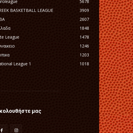
uroleague
5678
REEK BASKETBALL LEAGUE
3909
BA
2607
λλαδα
1848
ite League
1478
υναικειο
1246
οπικα
1203
tional League 1
1018
κολουθήστε μας