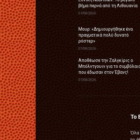
βήμα περνά από τη Λιθουανία
07/08/2026
Μουρ: «Δημιουργήθηκε ένα
πραγματικά πολύ δυνατό
ρόστερ»
07/08/2026
Aποθέωσε την Ζαλγκίρις ο
Μπόλντγουιν για το συμβόλαι
που έδωσαν στον Έβανς!
07/08/2026
Το 
Όλα 
το ά