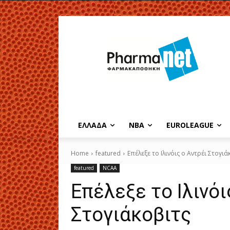
EΛΛΑΔΑ
NBA
ΕUROLEAGUE
Home
featured
Επέλεξε το Ιλινόις ο Αντρέι Στογιά
featured
NCAA
Επέλεξε το Ιλινόι
Στογιάκοβιτς