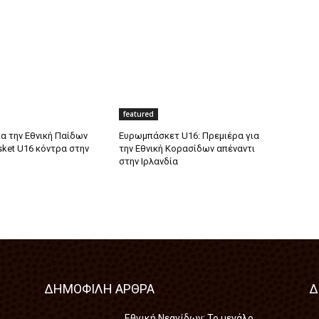
featured
α την Εθνική Παίδων
Ευρωμπάσκετ U16: Πρεμιέρα για
sket U16 κόντρα στην
την Εθνική Κορασίδων απέναντι
στην Ιρλανδία
ΔΗΜΟΦΙΛΗ ΑΡΘΡΑ
Δ
Εθνική Νεανίδων: Το μεγάλο