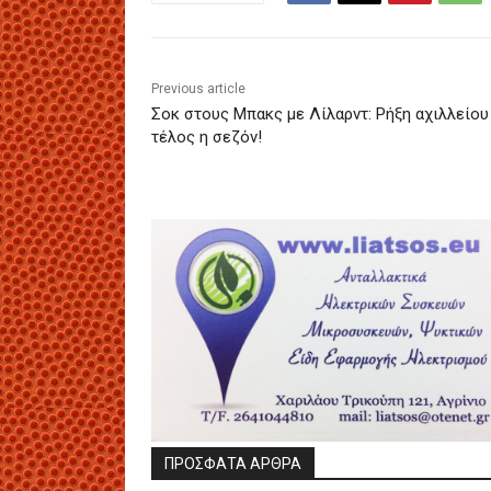
Previous article
Σοκ στους Μπακς με Λίλαρντ: Ρήξη αχιλλείου
τέλος η σεζόν!
ΠΡΟΣΦΑΤΑ ΑΡΘΡΑ