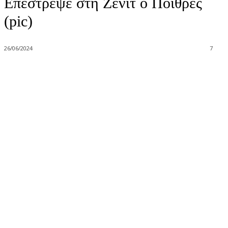
Επέστρεψε στη Ζενίτ ο Πόιθρες
(pic)
26/06/2024
7