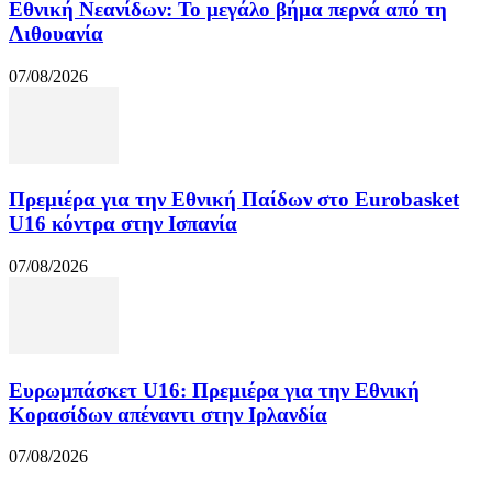
Εθνική Νεανίδων: Το μεγάλο βήμα περνά από τη
Λιθουανία
07/08/2026
Πρεμιέρα για την Εθνική Παίδων στο Eurobasket
U16 κόντρα στην Ισπανία
07/08/2026
Ευρωμπάσκετ U16: Πρεμιέρα για την Εθνική
Κορασίδων απέναντι στην Ιρλανδία
07/08/2026