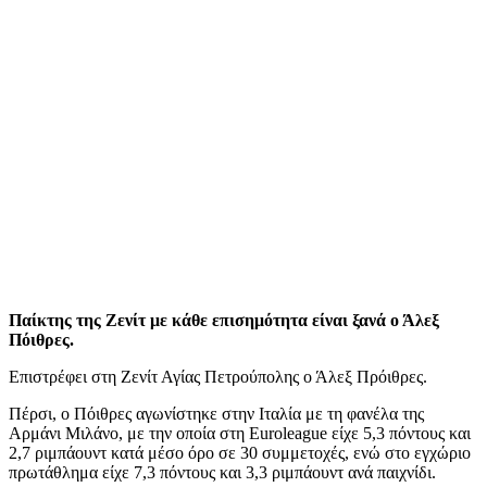
Παίκτης της Ζενίτ με κάθε επισημότητα είναι ξανά ο Άλεξ
Πόιθρες.
Επιστρέφει στη Ζενίτ Αγίας Πετρούπολης ο Άλεξ Πρόιθρες.
Πέρσι, ο Πόιθρες αγωνίστηκε στην Ιταλία με τη φανέλα της
Αρμάνι Μιλάνο, με την οποία στη Euroleague είχε 5,3 πόντους και
2,7 ριμπάουντ κατά μέσο όρο σε 30 συμμετοχές, ενώ στο εγχώριο
πρωτάθλημα είχε 7,3 πόντους και 3,3 ριμπάουντ ανά παιχνίδι.