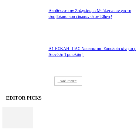
Aποθέωσε την Ζαλγκίρις ο Μπόλντγουιν για το
συμβόλαιο που έδωσαν στον Έβανς!
Α1 ΕΣΚΑΗ: ΠΑΣ Ναυπάκτου: Σπουδαία κίνηση 
Διονύση Τριπολίδη!
Load more
EDITOR PICKS